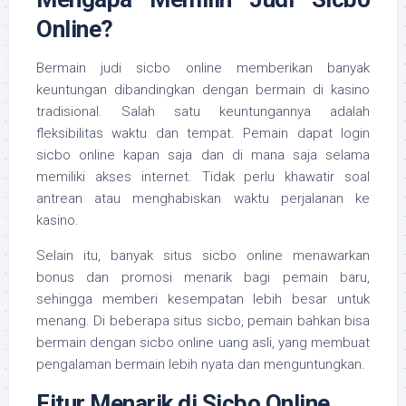
Online?
Bermain judi sicbo online memberikan banyak
keuntungan dibandingkan dengan bermain di kasino
tradisional. Salah satu keuntungannya adalah
fleksibilitas waktu dan tempat. Pemain dapat login
sicbo online kapan saja dan di mana saja selama
memiliki akses internet. Tidak perlu khawatir soal
antrean atau menghabiskan waktu perjalanan ke
kasino.
Selain itu, banyak situs sicbo online menawarkan
bonus dan promosi menarik bagi pemain baru,
sehingga memberi kesempatan lebih besar untuk
menang. Di beberapa situs sicbo, pemain bahkan bisa
bermain dengan sicbo online uang asli, yang membuat
pengalaman bermain lebih nyata dan menguntungkan.
Fitur Menarik di Sicbo Online