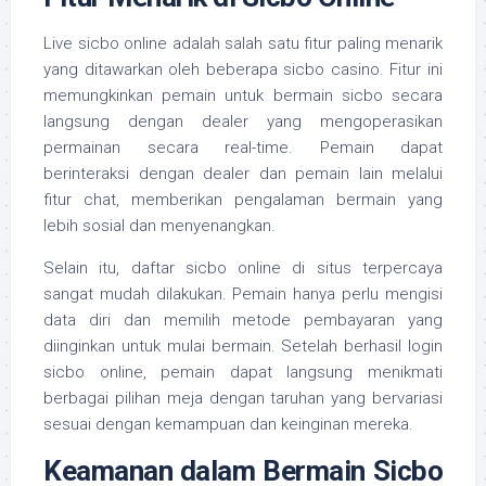
Live sicbo online adalah salah satu fitur paling menarik
yang ditawarkan oleh beberapa sicbo casino. Fitur ini
memungkinkan pemain untuk bermain sicbo secara
langsung dengan dealer yang mengoperasikan
permainan secara real-time. Pemain dapat
berinteraksi dengan dealer dan pemain lain melalui
fitur chat, memberikan pengalaman bermain yang
lebih sosial dan menyenangkan.
Selain itu, daftar sicbo online di situs terpercaya
sangat mudah dilakukan. Pemain hanya perlu mengisi
data diri dan memilih metode pembayaran yang
diinginkan untuk mulai bermain. Setelah berhasil login
sicbo online, pemain dapat langsung menikmati
berbagai pilihan meja dengan taruhan yang bervariasi
sesuai dengan kemampuan dan keinginan mereka.
Keamanan dalam Bermain Sicbo