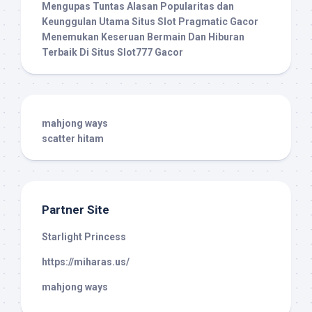
Mengupas Tuntas Alasan Popularitas dan
Keunggulan Utama Situs Slot Pragmatic Gacor
Menemukan Keseruan Bermain Dan Hiburan
Terbaik Di Situs Slot777 Gacor
mahjong ways
scatter hitam
Partner Site
Starlight Princess
https://miharas.us/
mahjong ways