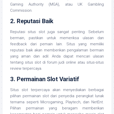
Gaming Authority (MGA), atau UK Gambling
Commission.
2. Reputasi Baik
Reputasi situs slot juga sangat penting. Sebelum
bermain, pastikan untuk memeriksa ulasan dan
feedback dari pemain lain. Situs yang memiliki
reputasi baik akan memberikan pengalaman bermain
yang aman dan adil. Anda dapat mencari ulasan
tentang situs slot di forum judi online atau situs-situs
review terpercaya.
3. Permainan Slot Variatif
Situs slot terpercaya akan menyediakan berbagai
pilihan permainan slot dari penyedia perangkat lunak
ternama seperti Microgaming, Playtech, dan NetEnt.
Pilihan permainan yang beragam memberikan