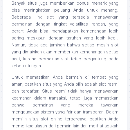
Banyak situs juga memberikan bonus menarik yang
bisa meningkatkan peluang Anda untuk menang.
Beberapa link slot yang tersedia menawarkan
permainan dengan tingkat volatilitas rendah, yang
berarti Anda bisa mendapatkan kemenangan lebih
sering meskipun dengan taruhan yang lebih kecil.
Namun, tidak ada jaminan bahwa setiap mesin slot
yang dimainkan akan memberikan kemenangan setiap
saat, karena permainan slot tetap bergantung pada
keberuntungan.
Untuk memastikan Anda bermain di tempat yang
aman, pastikan situs yang Anda pilih adalah slot resmi
dan terdaftar. Situs resmi tidak hanya menawarkan
keamanan dalam transaksi, tetapi juga memastikan
bahwa permainan yang mereka tawarkan
menggunakan sistem yang fair dan transparan. Dalam
memilih situs slot online terpercaya, pastikan Anda
memeriksa ulasan dari pemain lain dan melihat apakah