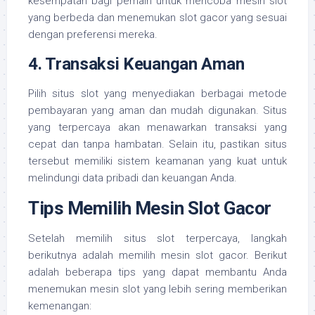
kesempatan bagi pemain untuk mencoba mesin slot
yang berbeda dan menemukan slot gacor yang sesuai
dengan preferensi mereka.
4. Transaksi Keuangan Aman
Pilih situs slot yang menyediakan berbagai metode
pembayaran yang aman dan mudah digunakan. Situs
yang terpercaya akan menawarkan transaksi yang
cepat dan tanpa hambatan. Selain itu, pastikan situs
tersebut memiliki sistem keamanan yang kuat untuk
melindungi data pribadi dan keuangan Anda.
Tips Memilih Mesin Slot Gacor
Setelah memilih situs slot terpercaya, langkah
berikutnya adalah memilih mesin slot gacor. Berikut
adalah beberapa tips yang dapat membantu Anda
menemukan mesin slot yang lebih sering memberikan
kemenangan: