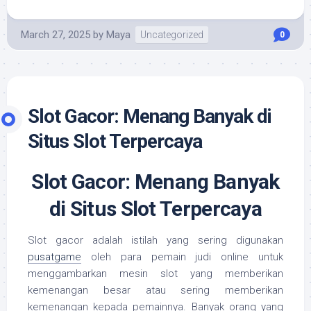
March 27, 2025
by
Maya
Uncategorized
0
Slot Gacor: Menang Banyak di
Situs Slot Terpercaya
Slot Gacor: Menang Banyak
di Situs Slot Terpercaya
Slot gacor adalah istilah yang sering digunakan
pusatgame
oleh para pemain judi online untuk
menggambarkan mesin slot yang memberikan
kemenangan besar atau sering memberikan
kemenangan kepada pemainnya. Banyak orang yang