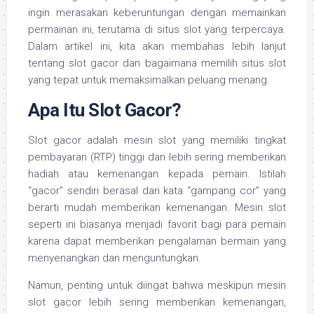
ingin merasakan keberuntungan dengan memainkan
permainan ini, terutama di situs slot yang terpercaya.
Dalam artikel ini, kita akan membahas lebih lanjut
tentang slot gacor dan bagaimana memilih situs slot
yang tepat untuk memaksimalkan peluang menang.
Apa Itu Slot Gacor?
Slot gacor adalah mesin slot yang memiliki tingkat
pembayaran (RTP) tinggi dan lebih sering memberikan
hadiah atau kemenangan kepada pemain. Istilah
“gacor” sendiri berasal dari kata “gampang cor” yang
berarti mudah memberikan kemenangan. Mesin slot
seperti ini biasanya menjadi favorit bagi para pemain
karena dapat memberikan pengalaman bermain yang
menyenangkan dan menguntungkan.
Namun, penting untuk diingat bahwa meskipun mesin
slot gacor lebih sering memberikan kemenangan,