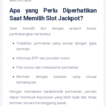
akan tercapai.
Apa yang Perlu Diperhatikan
Saat Memilih Slot Jackpot?
Saat memilih slot dengan jackpot besar,
pertimbangkan hal berikut:
Volatilitas permainan yang sesuai dengan gaya
bermain.
Informasi RTP dari provider resmi.
Fitur bonus dan mekanisme permainan.
Bermain dengan batasan yang sesuai
kemampuan.
Dengan memahami karakteristik permainan, pemain
dapat membuat keputusan yang lebih bijak dan tetap
bermain secara bertanggung jawab.