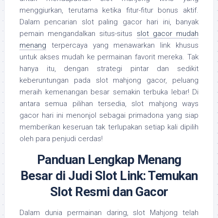
menggiurkan, terutama ketika fitur-fitur bonus aktif.
Dalam pencarian slot paling gacor hari ini, banyak
pemain mengandalkan situs-situs
slot gacor mudah
menang
terpercaya yang menawarkan link khusus
untuk akses mudah ke permainan favorit mereka. Tak
hanya itu, dengan strategi pintar dan sedikit
keberuntungan pada slot mahjong gacor, peluang
meraih kemenangan besar semakin terbuka lebar! Di
antara semua pilihan tersedia, slot mahjong ways
gacor hari ini menonjol sebagai primadona yang siap
memberikan keseruan tak terlupakan setiap kali dipilih
oleh para penjudi cerdas!
Panduan Lengkap Menang
Besar di Judi Slot Link: Temukan
Slot Resmi dan Gacor
Dalam dunia permainan daring, slot Mahjong telah