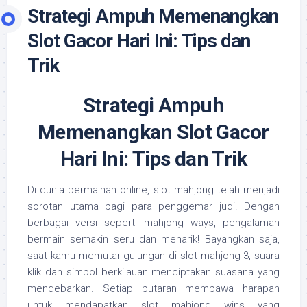
Strategi Ampuh Memenangkan
Slot Gacor Hari Ini: Tips dan
Trik
Strategi Ampuh
Memenangkan Slot Gacor
Hari Ini: Tips dan Trik
Di dunia permainan online, slot mahjong telah menjadi
sorotan utama bagi para penggemar judi. Dengan
berbagai versi seperti mahjong ways, pengalaman
bermain semakin seru dan menarik! Bayangkan saja,
saat kamu memutar gulungan di slot mahjong 3, suara
klik dan simbol berkilauan menciptakan suasana yang
mendebarkan. Setiap putaran membawa harapan
untuk mendapatkan slot mahjong wins yang