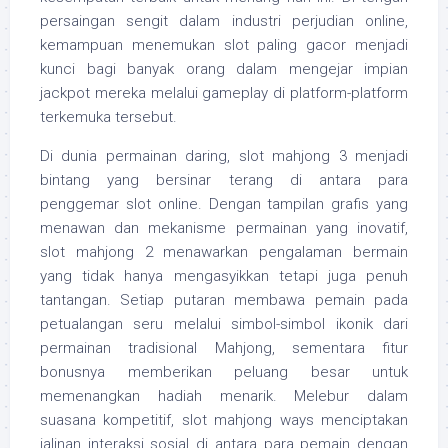
persaingan sengit dalam industri perjudian online,
kemampuan menemukan slot paling gacor menjadi
kunci bagi banyak orang dalam mengejar impian
jackpot mereka melalui gameplay di platform-platform
terkemuka tersebut.
Di dunia permainan daring, slot mahjong 3 menjadi
bintang yang bersinar terang di antara para
penggemar slot online. Dengan tampilan grafis yang
menawan dan mekanisme permainan yang inovatif,
slot mahjong 2 menawarkan pengalaman bermain
yang tidak hanya mengasyikkan tetapi juga penuh
tantangan. Setiap putaran membawa pemain pada
petualangan seru melalui simbol-simbol ikonik dari
permainan tradisional Mahjong, sementara fitur
bonusnya memberikan peluang besar untuk
memenangkan hadiah menarik. Melebur dalam
suasana kompetitif, slot mahjong ways menciptakan
jalinan interaksi sosial di antara para pemain dengan