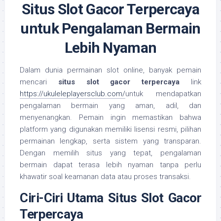
Situs Slot Gacor Terpercaya
untuk Pengalaman Bermain
Lebih Nyaman
Dalam dunia permainan slot online, banyak pemain
mencari
situs slot gacor terpercaya
link
https://ukuleleplayersclub.com/
untuk mendapatkan
pengalaman bermain yang aman, adil, dan
menyenangkan. Pemain ingin memastikan bahwa
platform yang digunakan memiliki lisensi resmi, pilihan
permainan lengkap, serta sistem yang transparan.
Dengan memilih situs yang tepat, pengalaman
bermain dapat terasa lebih nyaman tanpa perlu
khawatir soal keamanan data atau proses transaksi.
Ciri-Ciri Utama Situs Slot Gacor
Terpercaya