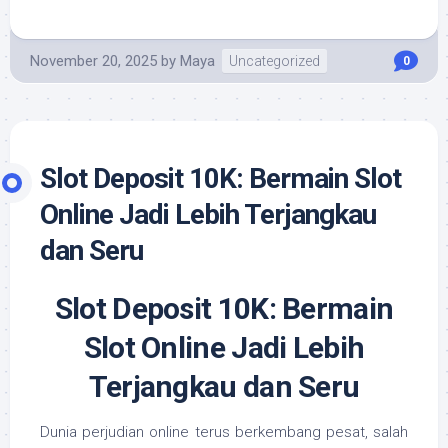
November 20, 2025
by
Maya
Uncategorized
0
Slot Deposit 10K: Bermain Slot
Online Jadi Lebih Terjangkau
dan Seru
Slot Deposit 10K: Bermain
Slot Online Jadi Lebih
Terjangkau dan Seru
Dunia perjudian online terus berkembang pesat, salah