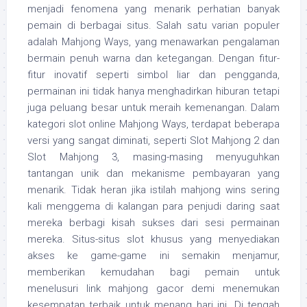
menjadi fenomena yang menarik perhatian banyak
pemain di berbagai situs. Salah satu varian populer
adalah Mahjong Ways, yang menawarkan pengalaman
bermain penuh warna dan ketegangan. Dengan fitur-
fitur inovatif seperti simbol liar dan pengganda,
permainan ini tidak hanya menghadirkan hiburan tetapi
juga peluang besar untuk meraih kemenangan. Dalam
kategori slot online Mahjong Ways, terdapat beberapa
versi yang sangat diminati, seperti Slot Mahjong 2 dan
Slot Mahjong 3, masing-masing menyuguhkan
tantangan unik dan mekanisme pembayaran yang
menarik. Tidak heran jika istilah mahjong wins sering
kali menggema di kalangan para penjudi daring saat
mereka berbagi kisah sukses dari sesi permainan
mereka. Situs-situs slot khusus yang menyediakan
akses ke game-game ini semakin menjamur,
memberikan kemudahan bagi pemain untuk
menelusuri link mahjong gacor demi menemukan
kesempatan terbaik untuk menang hari ini. Di tengah