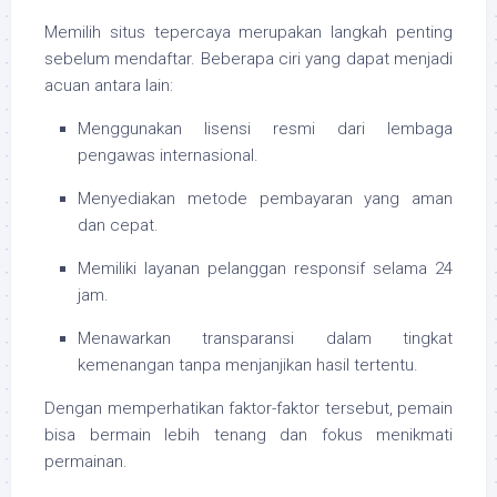
Memilih situs tepercaya merupakan langkah penting
sebelum mendaftar. Beberapa ciri yang dapat menjadi
acuan antara lain:
Menggunakan lisensi resmi dari lembaga
pengawas internasional.
Menyediakan metode pembayaran yang aman
dan cepat.
Memiliki layanan pelanggan responsif selama 24
jam.
Menawarkan transparansi dalam tingkat
kemenangan tanpa menjanjikan hasil tertentu.
Dengan memperhatikan faktor-faktor tersebut, pemain
bisa bermain lebih tenang dan fokus menikmati
permainan.