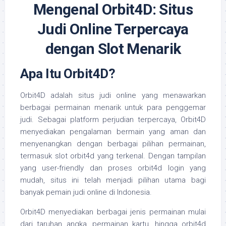
Mengenal Orbit4D: Situs
Judi Online Terpercaya
dengan Slot Menarik
Apa Itu Orbit4D?
Orbit4D adalah situs judi online yang menawarkan
berbagai permainan menarik untuk para penggemar
judi. Sebagai platform perjudian terpercaya, Orbit4D
menyediakan pengalaman bermain yang aman dan
menyenangkan dengan berbagai pilihan permainan,
termasuk slot orbit4d yang terkenal. Dengan tampilan
yang user-friendly dan proses orbit4d login yang
mudah, situs ini telah menjadi pilihan utama bagi
banyak pemain judi online di Indonesia.
Orbit4D menyediakan berbagai jenis permainan mulai
dari taruhan angka, permainan kartu, hingga orbit4d