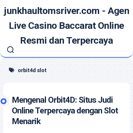
Skip
junkhaultomsriver.com - Agen
to
content
Live Casino Baccarat Online
Resmi dan Terpercaya
orbit4d slot
Mengenal Orbit4D: Situs Judi
Online Terpercaya dengan Slot
Menarik