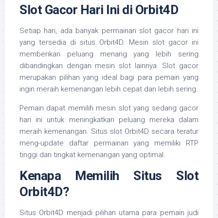
Slot Gacor Hari Ini di Orbit4D
Setiap hari, ada banyak permainan slot gacor hari ini
yang tersedia di situs Orbit4D. Mesin slot gacor ini
memberikan peluang menang yang lebih sering
dibandingkan dengan mesin slot lainnya. Slot gacor
merupakan pilihan yang ideal bagi para pemain yang
ingin meraih kemenangan lebih cepat dan lebih sering.
Pemain dapat memilih mesin slot yang sedang gacor
hari ini untuk meningkatkan peluang mereka dalam
meraih kemenangan. Situs slot Orbit4D secara teratur
meng-update daftar permainan yang memiliki RTP
tinggi dan tingkat kemenangan yang optimal.
Kenapa Memilih Situs Slot
Orbit4D?
Situs Orbit4D menjadi pilihan utama para pemain judi