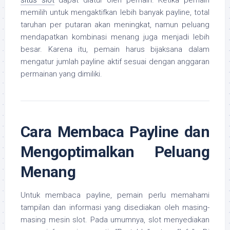
situs slot
dapat diatur oleh pemain. Ketika pemain
memilih untuk mengaktifkan lebih banyak payline, total
taruhan per putaran akan meningkat, namun peluang
mendapatkan kombinasi menang juga menjadi lebih
besar. Karena itu, pemain harus bijaksana dalam
mengatur jumlah payline aktif sesuai dengan anggaran
permainan yang dimiliki.
Cara Membaca Payline dan
Mengoptimalkan Peluang
Menang
Untuk membaca payline, pemain perlu memahami
tampilan dan informasi yang disediakan oleh masing-
masing mesin slot. Pada umumnya, slot menyediakan