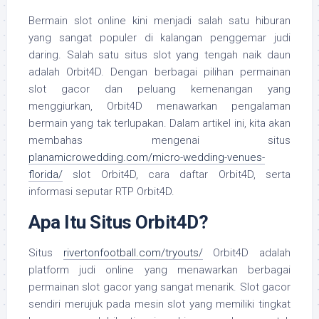
Bermain slot online kini menjadi salah satu hiburan
yang sangat populer di kalangan penggemar judi
daring. Salah satu situs slot yang tengah naik daun
adalah Orbit4D. Dengan berbagai pilihan permainan
slot gacor dan peluang kemenangan yang
menggiurkan, Orbit4D menawarkan pengalaman
bermain yang tak terlupakan. Dalam artikel ini, kita akan
membahas mengenai situs
planamicrowedding.com/micro-wedding-venues-
florida/
slot Orbit4D, cara daftar Orbit4D, serta
informasi seputar RTP Orbit4D.
Apa Itu Situs Orbit4D?
Situs
rivertonfootball.com/tryouts/
Orbit4D adalah
platform judi online yang menawarkan berbagai
permainan slot gacor yang sangat menarik. Slot gacor
sendiri merujuk pada mesin slot yang memiliki tingkat