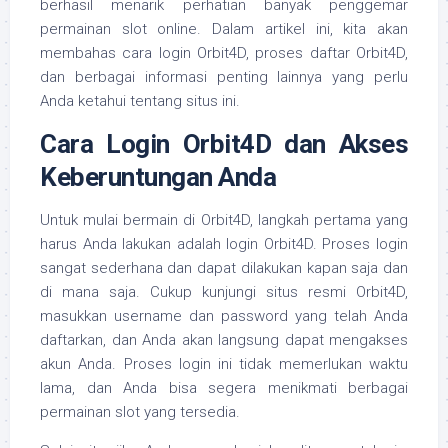
berhasil menarik perhatian banyak penggemar
permainan slot online. Dalam artikel ini, kita akan
membahas cara login Orbit4D, proses daftar Orbit4D,
dan berbagai informasi penting lainnya yang perlu
Anda ketahui tentang situs ini.
Cara Login Orbit4D dan Akses
Keberuntungan Anda
Untuk mulai bermain di Orbit4D, langkah pertama yang
harus Anda lakukan adalah login Orbit4D. Proses login
sangat sederhana dan dapat dilakukan kapan saja dan
di mana saja. Cukup kunjungi situs resmi Orbit4D,
masukkan username dan password yang telah Anda
daftarkan, dan Anda akan langsung dapat mengakses
akun Anda. Proses login ini tidak memerlukan waktu
lama, dan Anda bisa segera menikmati berbagai
permainan slot yang tersedia.