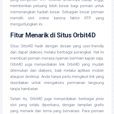
memberikan peluang lebih besar bagi pemain untuk
memenangkan hadiah besar. Sebagian besar pemain
memilih slot online karena faktor RTP yang
menguntungkan ini.
Fitur Menarik di Situs Orbit4D
Situs Orbit4D hadir dengan desain yang user-friendly
dan dapat diakses melalui berbagai perangkat. Hal ini
membuat pemain merasa nyaman bermain kapan saja.
Orbit4D juga menyediakan link Orbit4D yang mudah
ditemukan dan diakses, baik melalui aplikasi mobile
ataupun desktop. Anda hanya perlu mengikuti link yang
disediakan untuk mengakses permainan langsung
tanpa hambatan.
Selain itu, Orbit4D juga menyediakan berbagai jenis
slot yang selalu diperbarui, dengan tampilan grafis
yang menarik dan tema yang bervariasi. Para pemain