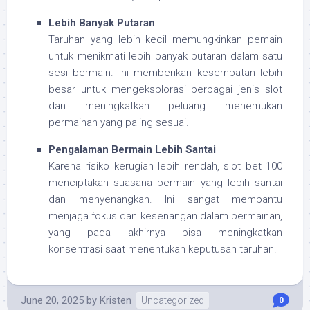
Lebih Banyak Putaran
Taruhan yang lebih kecil memungkinkan pemain
untuk menikmati lebih banyak putaran dalam satu
sesi bermain. Ini memberikan kesempatan lebih
besar untuk mengeksplorasi berbagai jenis slot
dan meningkatkan peluang menemukan
permainan yang paling sesuai.
Pengalaman Bermain Lebih Santai
Karena risiko kerugian lebih rendah, slot bet 100
menciptakan suasana bermain yang lebih santai
dan menyenangkan. Ini sangat membantu
menjaga fokus dan kesenangan dalam permainan,
yang pada akhirnya bisa meningkatkan
konsentrasi saat menentukan keputusan taruhan.
June 20, 2025
by
Kristen
Uncategorized
0