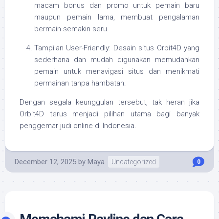
macam bonus dan promo untuk pemain baru
maupun pemain lama, membuat pengalaman
bermain semakin seru.
Tampilan User-Friendly: Desain situs Orbit4D yang
sederhana dan mudah digunakan memudahkan
pemain untuk menavigasi situs dan menikmati
permainan tanpa hambatan.
Dengan segala keunggulan tersebut, tak heran jika
Orbit4D terus menjadi pilihan utama bagi banyak
penggemar judi online di Indonesia.
December 12, 2025
by
Maya
Uncategorized
0