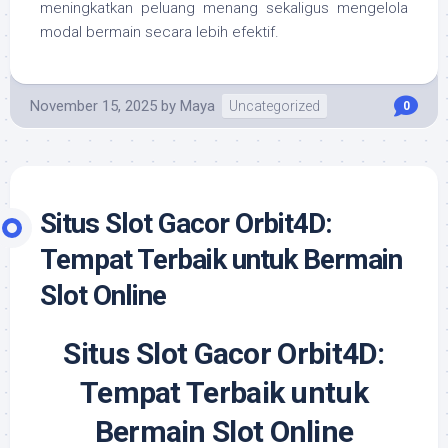
meningkatkan peluang menang sekaligus mengelola
modal bermain secara lebih efektif.
November 15, 2025
by
Maya
Uncategorized
0
Situs Slot Gacor Orbit4D:
Tempat Terbaik untuk Bermain
Slot Online
Situs Slot Gacor Orbit4D:
Tempat Terbaik untuk
Bermain Slot Online