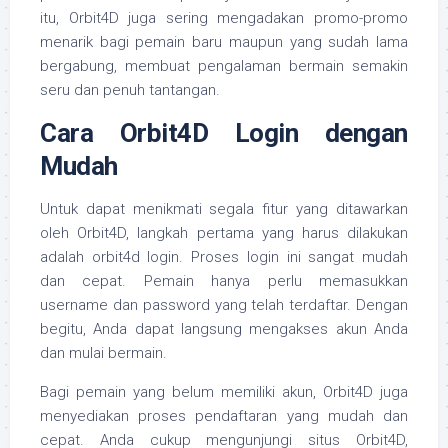
itu, Orbit4D juga sering mengadakan promo-promo
menarik bagi pemain baru maupun yang sudah lama
bergabung, membuat pengalaman bermain semakin
seru dan penuh tantangan.
Cara Orbit4D Login dengan
Mudah
Untuk dapat menikmati segala fitur yang ditawarkan
oleh Orbit4D, langkah pertama yang harus dilakukan
adalah orbit4d login. Proses login ini sangat mudah
dan cepat. Pemain hanya perlu memasukkan
username dan password yang telah terdaftar. Dengan
begitu, Anda dapat langsung mengakses akun Anda
dan mulai bermain.
Bagi pemain yang belum memiliki akun, Orbit4D juga
menyediakan proses pendaftaran yang mudah dan
cepat. Anda cukup mengunjungi situs Orbit4D,