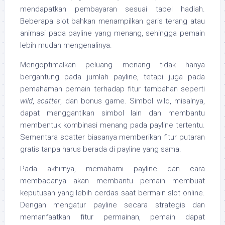
mendapatkan pembayaran sesuai tabel hadiah.
Beberapa slot bahkan menampilkan garis terang atau
animasi pada payline yang menang, sehingga pemain
lebih mudah mengenalinya.
Mengoptimalkan peluang menang tidak hanya
bergantung pada jumlah payline, tetapi juga pada
pemahaman pemain terhadap fitur tambahan seperti
wild
,
scatter
, dan bonus game. Simbol wild, misalnya,
dapat menggantikan simbol lain dan membantu
membentuk kombinasi menang pada payline tertentu.
Sementara scatter biasanya memberikan fitur putaran
gratis tanpa harus berada di payline yang sama.
Pada akhirnya, memahami payline dan cara
membacanya akan membantu pemain membuat
keputusan yang lebih cerdas saat bermain slot online.
Dengan mengatur payline secara strategis dan
memanfaatkan fitur permainan, pemain dapat