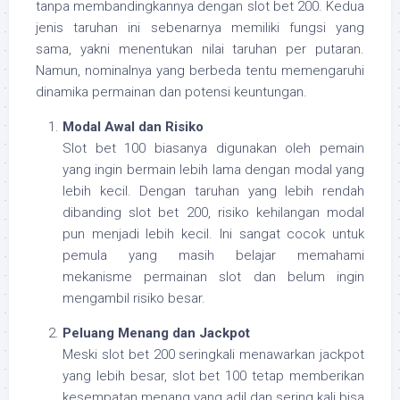
tanpa membandingkannya dengan slot bet 200. Kedua
jenis taruhan ini sebenarnya memiliki fungsi yang
sama, yakni menentukan nilai taruhan per putaran.
Namun, nominalnya yang berbeda tentu memengaruhi
dinamika permainan dan potensi keuntungan.
Modal Awal dan Risiko
Slot bet 100 biasanya digunakan oleh pemain
yang ingin bermain lebih lama dengan modal yang
lebih kecil. Dengan taruhan yang lebih rendah
dibanding slot bet 200, risiko kehilangan modal
pun menjadi lebih kecil. Ini sangat cocok untuk
pemula yang masih belajar memahami
mekanisme permainan slot dan belum ingin
mengambil risiko besar.
Peluang Menang dan Jackpot
Meski slot bet 200 seringkali menawarkan jackpot
yang lebih besar, slot bet 100 tetap memberikan
kesempatan menang yang adil dan sering kali bisa