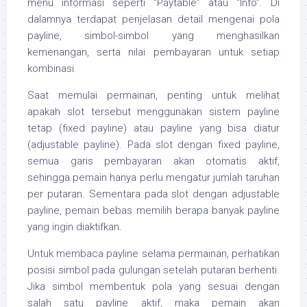
menu informasi seperti “Paytable” atau “Info”. Di
dalamnya terdapat penjelasan detail mengenai pola
payline, simbol-simbol yang menghasilkan
kemenangan, serta nilai pembayaran untuk setiap
kombinasi.
Saat memulai permainan, penting untuk melihat
apakah slot tersebut menggunakan sistem payline
tetap (fixed payline) atau payline yang bisa diatur
(adjustable payline). Pada slot dengan fixed payline,
semua garis pembayaran akan otomatis aktif,
sehingga pemain hanya perlu mengatur jumlah taruhan
per putaran. Sementara pada slot dengan adjustable
payline, pemain bebas memilih berapa banyak payline
yang ingin diaktifkan.
Untuk membaca payline selama permainan, perhatikan
posisi simbol pada gulungan setelah putaran berhenti.
Jika simbol membentuk pola yang sesuai dengan
salah satu payline aktif, maka pemain akan