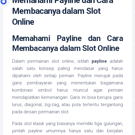
Memahami Payline dan Cara
Membacanya dalam Slot
Online
Memahami Payline dan Cara
Membacanya dalam Slot Online
Dalam permainan slot online, istilah
payline
adalah
salah satu konsep paling mendasar yang harus
dipahami oleh setiap pemain. Payline merujuk pada
garis pembayaran yang menentukan bagaimana
kombinasi simbol harus muncul agar pemain
mendapatkan kemenangan. Garis ini bisa berupa garis
lurus, diagonal, zig-zag, atau pola tertentu tergantung
pada desain permainan slot.
Pada slot klasik yang biasanya memiliki tiga gulungan,
jumlah payline umumnya hanya satu dan berjalan