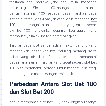
terutama bagi mereka yang baru mulai mencoba
peruntungan. Slot bet 100 mengacu pada taruhan
dengan nominal 100 sebagai dasar taruhan pada
setiap putaran. Meski banyak yang lebih mengenal
bet
100 perak
sebagai taruhan standar yang cukup besar,
slot bet 100 menawarkan sejumlah keunggulan yang
membuatnya layak untuk dipertimbangkan.
Taruhan pada slot sendiri adalah faktor penting yang
menentukan besar kecilnya peluang menang serta
risiko yang dihadapi. Oleh karena itu, memahami
bagaimana memilih taruhan yang tepat seperti slot bet
100 bisa membantu pemain untuk mengatur strategi
dan mengelola modal dengan lebih baik.
Perbedaan Antara Slot Bet 100
dan Slot Bet 200
Ketika membahas slot bet 100, tidak lengkap rasanya