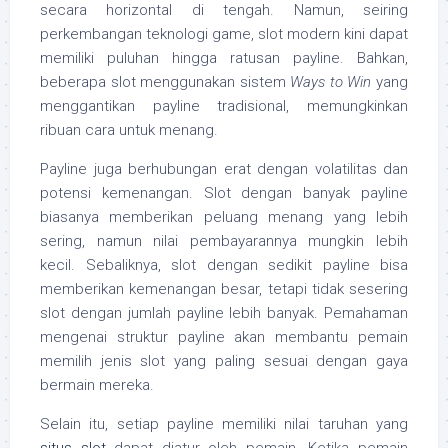
secara horizontal di tengah. Namun, seiring
perkembangan teknologi game, slot modern kini dapat
memiliki puluhan hingga ratusan payline. Bahkan,
beberapa slot menggunakan sistem
Ways to Win
yang
menggantikan payline tradisional, memungkinkan
ribuan cara untuk menang.
Payline juga berhubungan erat dengan volatilitas dan
potensi kemenangan. Slot dengan banyak payline
biasanya memberikan peluang menang yang lebih
sering, namun nilai pembayarannya mungkin lebih
kecil. Sebaliknya, slot dengan sedikit payline bisa
memberikan kemenangan besar, tetapi tidak sesering
slot dengan jumlah payline lebih banyak. Pemahaman
mengenai struktur payline akan membantu pemain
memilih jenis slot yang paling sesuai dengan gaya
bermain mereka.
Selain itu, setiap payline memiliki nilai taruhan yang