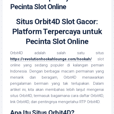
Pecinta Slot Online
Situs Orbit4D Slot Gacor:
Platform Terpercaya untuk
Pecinta Slot Online
Orbit4D adalah salah satu situs
https://revolutionhookahlounge.com/hookah/
slot
online yang sedang populer di kalangan pemain
Indonesia. Dengan berbagai macam permainan yang
menarik dan beragam, Orbit4D menawarkan
pengalaman bermain yang tak terlupakan. Dalam
artikel ini, kita akan membahas lebih lanjut mengenai
situs Orbit4D, termasuk bagaimana cara daftar Orbit4D,
link Orbit4D, dan pentingnya mengetahui RTP Orbit4D.
Apa Itu Situs Orbit4D?