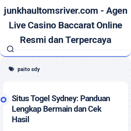
Skip
junkhaultomsriver.com - Agen
to
content
Live Casino Baccarat Online
Resmi dan Terpercaya
paito sdy
Situs Togel Sydney: Panduan
Lengkap Bermain dan Cek
Hasil