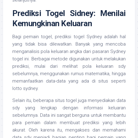
selanjutnya.
Prediksi Togel Sidney: Menilai
Kemungkinan Keluaran
Bagi pemain togel, prediksi togel Sydney adalah hal
yang tidak bisa dilewatkan. Banyak yang mencoba
menganalisis pola keluaran angka dari pasaran Sydney
togel ini. Berbagai metode digunakan untuk melakukan
prediksi, mulai dari melihat pola keluaran sdy
sebelumnya, menggunakan rumus matematika, hingga
memanfaatkan data-data yang ada di situs seperti
lotto sydney.
Selain itu, beberapa situs togel juga menyediakan data
sdy yang lengkap dengan informasi keluaran
sebelumnya. Data ini sangat berguna untuk membantu
para pemain dalam membuat prediksi yang lebih
akurat. Oleh karena itu, mengakses dan memahami
data sdy menjadi bagian penting bagi pemain yang