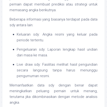
pemain dapat membuat prediksi atau strategi untuk
memasang angka berikutnya.
Beberapa informasi yang biasanya terdapat pada data
sdy antara lain:
Keluaran sdy: Angka resmi yang keluar pada
periode tertentu.
Pengeluaran sdy: Laporan lengkap hasil undian
dari masa ke masa.
Live draw sdy: Fasilitas melihat hasil pengundian
secara langsung tanpa harus menunggu
pengumuman resmi.
Memanfaatkan data sdy dengan benar dapat
meningkatkan peluang pemain untuk menang,
terutama jika dikombinasikan dengan metode analisis
angka.