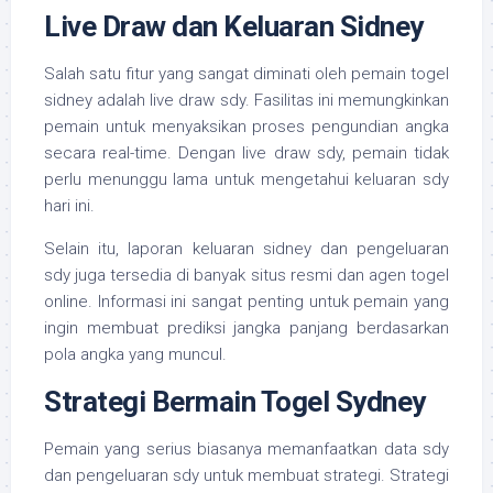
Live Draw dan Keluaran Sidney
Salah satu fitur yang sangat diminati oleh pemain togel
sidney adalah live draw sdy. Fasilitas ini memungkinkan
pemain untuk menyaksikan proses pengundian angka
secara real-time. Dengan live draw sdy, pemain tidak
perlu menunggu lama untuk mengetahui keluaran sdy
hari ini.
Selain itu, laporan keluaran sidney dan pengeluaran
sdy juga tersedia di banyak situs resmi dan agen togel
online. Informasi ini sangat penting untuk pemain yang
ingin membuat prediksi jangka panjang berdasarkan
pola angka yang muncul.
Strategi Bermain Togel Sydney
Pemain yang serius biasanya memanfaatkan data sdy
dan pengeluaran sdy untuk membuat strategi. Strategi