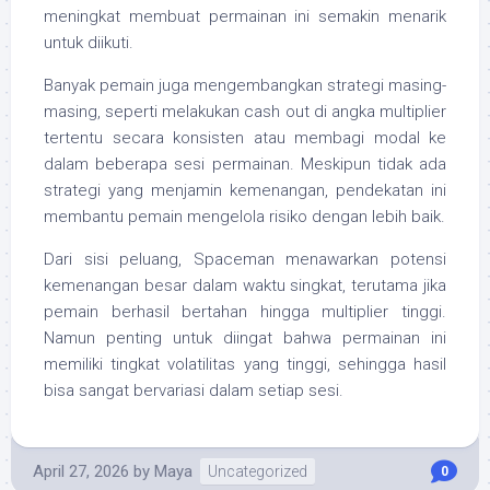
meningkat membuat permainan ini semakin menarik
untuk diikuti.
Banyak pemain juga mengembangkan strategi masing-
masing, seperti melakukan cash out di angka multiplier
tertentu secara konsisten atau membagi modal ke
dalam beberapa sesi permainan. Meskipun tidak ada
strategi yang menjamin kemenangan, pendekatan ini
membantu pemain mengelola risiko dengan lebih baik.
Dari sisi peluang, Spaceman menawarkan potensi
kemenangan besar dalam waktu singkat, terutama jika
pemain berhasil bertahan hingga multiplier tinggi.
Namun penting untuk diingat bahwa permainan ini
memiliki tingkat volatilitas yang tinggi, sehingga hasil
bisa sangat bervariasi dalam setiap sesi.
April 27, 2026
by
Maya
Uncategorized
0