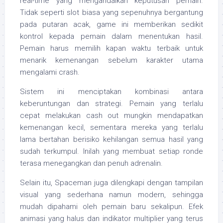
real-time yang mengandalkan keputusan pemain.
Tidak seperti slot biasa yang sepenuhnya bergantung
pada putaran acak, game ini memberikan sedikit
kontrol kepada pemain dalam menentukan hasil.
Pemain harus memilih kapan waktu terbaik untuk
menarik kemenangan sebelum karakter utama
mengalami crash.
Sistem ini menciptakan kombinasi antara
keberuntungan dan strategi. Pemain yang terlalu
cepat melakukan cash out mungkin mendapatkan
kemenangan kecil, sementara mereka yang terlalu
lama bertahan berisiko kehilangan semua hasil yang
sudah terkumpul. Inilah yang membuat setiap ronde
terasa menegangkan dan penuh adrenalin.
Selain itu, Spaceman juga dilengkapi dengan tampilan
visual yang sederhana namun modern, sehingga
mudah dipahami oleh pemain baru sekalipun. Efek
animasi yang halus dan indikator multiplier yang terus