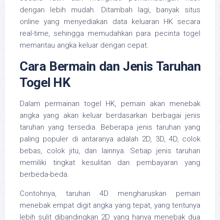
dengan lebih mudah. Ditambah lagi, banyak situs
online yang menyediakan data keluaran HK secara
real-time, sehingga memudahkan para pecinta togel
memantau angka keluar dengan cepat.
Cara Bermain dan Jenis Taruhan
Togel HK
Dalam permainan togel HK, pemain akan menebak
angka yang akan keluar berdasarkan berbagai jenis
taruhan yang tersedia. Beberapa jenis taruhan yang
paling populer di antaranya adalah 2D, 3D, 4D, colok
bebas, colok jitu, dan lainnya. Setiap jenis taruhan
memiliki tingkat kesulitan dan pembayaran yang
berbeda-beda.
Contohnya, taruhan 4D mengharuskan pemain
menebak empat digit angka yang tepat, yang tentunya
lebih sulit dibandingkan 2D yang hanya menebak dua