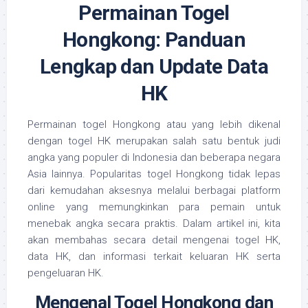
Permainan Togel
Hongkong: Panduan
Lengkap dan Update Data
HK
Permainan togel Hongkong atau yang lebih dikenal
dengan togel HK merupakan salah satu bentuk judi
angka yang populer di Indonesia dan beberapa negara
Asia lainnya. Popularitas togel Hongkong tidak lepas
dari kemudahan aksesnya melalui berbagai platform
online yang memungkinkan para pemain untuk
menebak angka secara praktis. Dalam artikel ini, kita
akan membahas secara detail mengenai togel HK,
data HK, dan informasi terkait keluaran HK serta
pengeluaran HK.
Mengenal Togel Hongkong dan