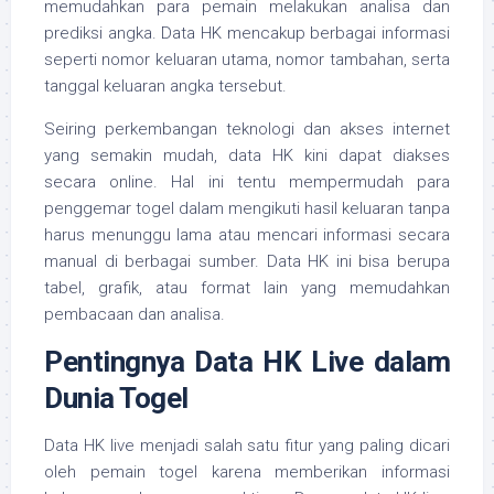
memudahkan para pemain melakukan analisa dan
prediksi angka. Data HK mencakup berbagai informasi
seperti nomor keluaran utama, nomor tambahan, serta
tanggal keluaran angka tersebut.
Seiring perkembangan teknologi dan akses internet
yang semakin mudah, data HK kini dapat diakses
secara online. Hal ini tentu mempermudah para
penggemar togel dalam mengikuti hasil keluaran tanpa
harus menunggu lama atau mencari informasi secara
manual di berbagai sumber. Data HK ini bisa berupa
tabel, grafik, atau format lain yang memudahkan
pembacaan dan analisa.
Pentingnya Data HK Live dalam
Dunia Togel
Data HK live menjadi salah satu fitur yang paling dicari
oleh pemain togel karena memberikan informasi