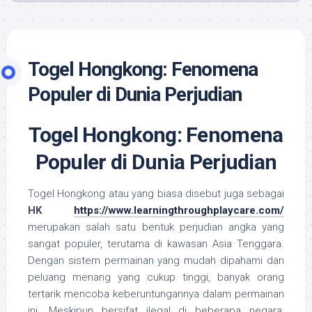
Togel Hongkong: Fenomena
Populer di Dunia Perjudian
Togel Hongkong: Fenomena
Populer di Dunia Perjudian
Togel Hongkong atau yang biasa disebut juga sebagai
HK
https://www.learningthroughplaycare.com/
merupakan salah satu bentuk perjudian angka yang
sangat populer, terutama di kawasan Asia Tenggara.
Dengan sistem permainan yang mudah dipahami dan
peluang menang yang cukup tinggi, banyak orang
tertarik mencoba keberuntungannya dalam permainan
ini. Meskipun bersifat ilegal di beberapa negara,