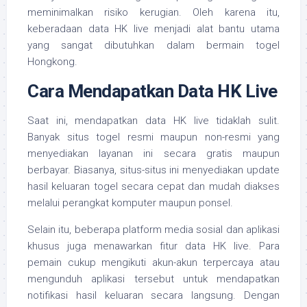
meminimalkan risiko kerugian. Oleh karena itu,
keberadaan data HK live menjadi alat bantu utama
yang sangat dibutuhkan dalam bermain togel
Hongkong.
Cara Mendapatkan Data HK Live
Saat ini, mendapatkan data HK live tidaklah sulit.
Banyak situs togel resmi maupun non-resmi yang
menyediakan layanan ini secara gratis maupun
berbayar. Biasanya, situs-situs ini menyediakan update
hasil keluaran togel secara cepat dan mudah diakses
melalui perangkat komputer maupun ponsel.
Selain itu, beberapa platform media sosial dan aplikasi
khusus juga menawarkan fitur data HK live. Para
pemain cukup mengikuti akun-akun terpercaya atau
mengunduh aplikasi tersebut untuk mendapatkan
notifikasi hasil keluaran secara langsung. Dengan