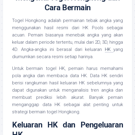
Cara Bermain
Togel Hongkong adalah permainan tebak angka yang
menggunakan hasil resmi dari HK Pools sebagai
acuan. Pemain biasanya menebak angka yang akan
keluar dalam periode tertentu, mulai dari 2D, 3D, hingga
4D. Angka-angka ini berasal dari keluaran
HK
yang
diumumkan secara resmi setiap harinya.
Untuk bermain togel HK, pemain harus memahami
pola angka dan membaca data HK. Data HK sendiri
berisi rangkuman hasil keluaran HK sebelumnya yang
dapat digunakan untuk menganalisis tren angka dan
membuat prediksi lebih akurat. Banyak pemain
menganggap data HK sebagai alat penting untuk
strategi bermain togel Hongkong.
Keluaran HK dan Pengeluaran
HK