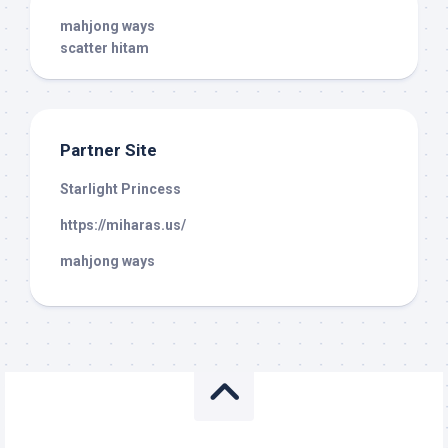
mahjong ways
scatter hitam
Partner Site
Starlight Princess
https://miharas.us/
mahjong ways