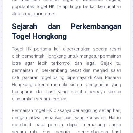
popularitas togel HK tetap tinggi berkat kemudahan
akses melalui internet.
Sejarah dan Perkembangan
Togel Hongkong
Togel HK pertama kali diperkenalkan secara resmi
oleh pemerintah Hongkong untuk mengatur permainan
lotre agar lebih terkontrol dan legal. Sejak itu,
permainan ini berkembang pesat dan menjadi salah
satu pasaran togel paling dipercaya di Asia. Pasaran
Hongkong dikenal memiliki sistem pengundian yang
transparan dan hasil yang dapat dipercaya karena
diumumkan secara terbuka.
Permainan togel HK biasanya berlangsung setiap hari,
dengan jadwal penarikan hasil yang konsisten. Hal ini
membuat para pemain dapat memasang angka
secara rutin dan mengikuti perkembangan hasil