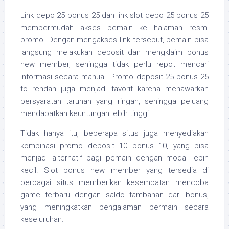
Link depo 25 bonus 25 dan link slot depo 25 bonus 25
mempermudah akses pemain ke halaman resmi
promo. Dengan mengakses link tersebut, pemain bisa
langsung melakukan deposit dan mengklaim bonus
new member, sehingga tidak perlu repot mencari
informasi secara manual. Promo deposit 25 bonus 25
to rendah juga menjadi favorit karena menawarkan
persyaratan taruhan yang ringan, sehingga peluang
mendapatkan keuntungan lebih tinggi.
Tidak hanya itu, beberapa situs juga menyediakan
kombinasi promo deposit 10 bonus 10, yang bisa
menjadi alternatif bagi pemain dengan modal lebih
kecil. Slot bonus new member yang tersedia di
berbagai situs memberikan kesempatan mencoba
game terbaru dengan saldo tambahan dari bonus,
yang meningkatkan pengalaman bermain secara
keseluruhan.