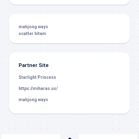
mahjong ways
scatter hitam
Partner Site
Starlight Princess
https://miharas.us/
mahjong ways