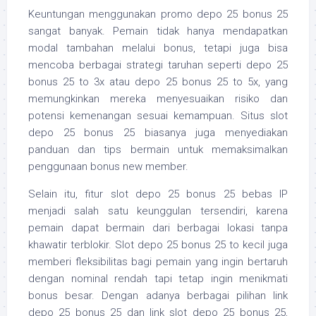
Keuntungan menggunakan promo depo 25 bonus 25
sangat banyak. Pemain tidak hanya mendapatkan
modal tambahan melalui bonus, tetapi juga bisa
mencoba berbagai strategi taruhan seperti depo 25
bonus 25 to 3x atau depo 25 bonus 25 to 5x, yang
memungkinkan mereka menyesuaikan risiko dan
potensi kemenangan sesuai kemampuan. Situs slot
depo 25 bonus 25 biasanya juga menyediakan
panduan dan tips bermain untuk memaksimalkan
penggunaan bonus new member.
Selain itu, fitur slot depo 25 bonus 25 bebas IP
menjadi salah satu keunggulan tersendiri, karena
pemain dapat bermain dari berbagai lokasi tanpa
khawatir terblokir. Slot depo 25 bonus 25 to kecil juga
memberi fleksibilitas bagi pemain yang ingin bertaruh
dengan nominal rendah tapi tetap ingin menikmati
bonus besar. Dengan adanya berbagai pilihan link
depo 25 bonus 25 dan link slot depo 25 bonus 25,