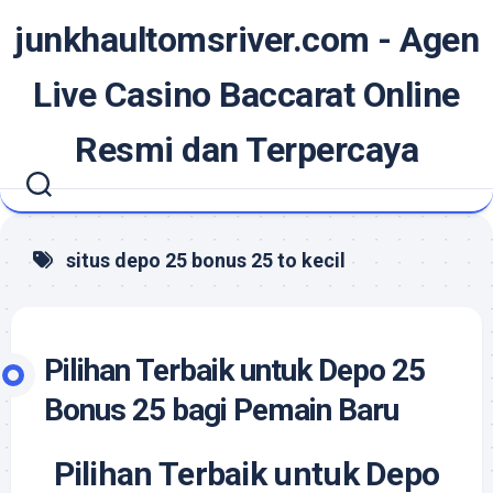
Skip
junkhaultomsriver.com - Agen
to
content
Live Casino Baccarat Online
Resmi dan Terpercaya
situs depo 25 bonus 25 to kecil
Pilihan Terbaik untuk Depo 25
Bonus 25 bagi Pemain Baru
Pilihan Terbaik untuk Depo