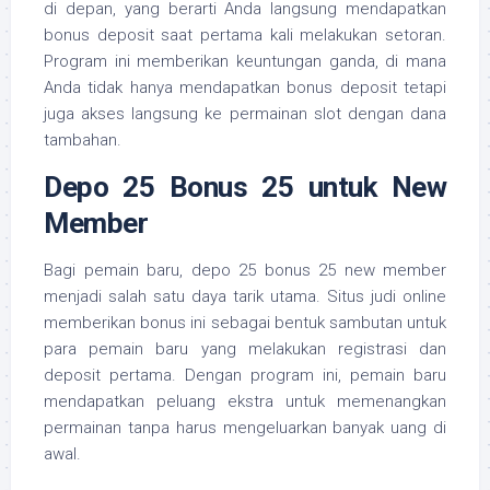
di depan, yang berarti Anda langsung mendapatkan
bonus deposit saat pertama kali melakukan setoran.
Program ini memberikan keuntungan ganda, di mana
Anda tidak hanya mendapatkan bonus deposit tetapi
juga akses langsung ke permainan slot dengan dana
tambahan.
Depo 25 Bonus 25 untuk New
Member
Bagi pemain baru, depo 25 bonus 25 new member
menjadi salah satu daya tarik utama. Situs judi online
memberikan bonus ini sebagai bentuk sambutan untuk
para pemain baru yang melakukan registrasi dan
deposit pertama. Dengan program ini, pemain baru
mendapatkan peluang ekstra untuk memenangkan
permainan tanpa harus mengeluarkan banyak uang di
awal.