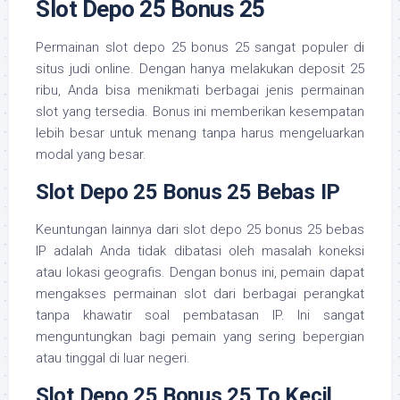
Slot Depo 25 Bonus 25
Permainan slot depo 25 bonus 25 sangat populer di
situs judi online. Dengan hanya melakukan deposit 25
ribu, Anda bisa menikmati berbagai jenis permainan
slot yang tersedia. Bonus ini memberikan kesempatan
lebih besar untuk menang tanpa harus mengeluarkan
modal yang besar.
Slot Depo 25 Bonus 25 Bebas IP
Keuntungan lainnya dari slot depo 25 bonus 25 bebas
IP adalah Anda tidak dibatasi oleh masalah koneksi
atau lokasi geografis. Dengan bonus ini, pemain dapat
mengakses permainan slot dari berbagai perangkat
tanpa khawatir soal pembatasan IP. Ini sangat
menguntungkan bagi pemain yang sering bepergian
atau tinggal di luar negeri.
Slot Depo 25 Bonus 25 To Kecil