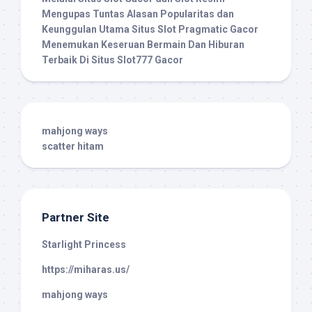
Mengupas Tuntas Alasan Popularitas dan
Keunggulan Utama Situs Slot Pragmatic Gacor
Menemukan Keseruan Bermain Dan Hiburan
Terbaik Di Situs Slot777 Gacor
mahjong ways
scatter hitam
Partner Site
Starlight Princess
https://miharas.us/
mahjong ways