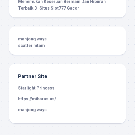
Menemukan Keseruan Bermain Dan Hiburan
Terbaik Di Situs Slot777 Gacor
mahjong ways
scatter hitam
Partner Site
Starlight Princess
https://miharas.us/
mahjong ways