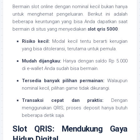
Bermain slot online dengan nominal kecil bukan hanya
untuk menghemat pengeluaran. Berikut ini adalah
beberapa keuntungan yang bisa Anda dapatkan saat
bermain di situs yang menyediakan
slot qris 5000
:
Risiko kecil:
Modal kecil tentu berarti kerugian
yang bisa ditoleransi, terutama untuk pemula.
Mudah dijangkau:
Hanya dengan saldo Rp 5.000
di e-wallet Anda sudah bisa bermain.
Tersedia banyak pilihan permainan:
Walaupun
nominal kecil, pilihan game tidak dikurangi.
Transaksi cepat dan praktis:
Dengan
menggunakan QRIS, proses deposit hanya butuh
beberapa detik saja.
Slot QRIS: Mendukung Gaya
Hidup Digital