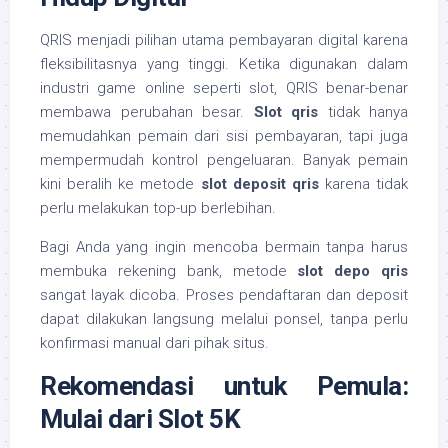
QRIS menjadi pilihan utama pembayaran digital karena
fleksibilitasnya yang tinggi. Ketika digunakan dalam
industri game online seperti slot, QRIS benar-benar
membawa perubahan besar.
Slot qris
tidak hanya
memudahkan pemain dari sisi pembayaran, tapi juga
mempermudah kontrol pengeluaran. Banyak pemain
kini beralih ke metode
slot deposit qris
karena tidak
perlu melakukan top-up berlebihan.
Bagi Anda yang ingin mencoba bermain tanpa harus
membuka rekening bank, metode
slot depo qris
sangat layak dicoba. Proses pendaftaran dan deposit
dapat dilakukan langsung melalui ponsel, tanpa perlu
konfirmasi manual dari pihak situs.
Rekomendasi untuk Pemula:
Mulai dari Slot 5K