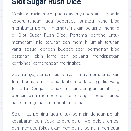
Slot Sugar Rush Dice
Meski permainan slot pada dasarnya bergantung pada
keberuntungan, ada beberapa strategi yang bisa
membantu pemain memaksimalkan peluang menang
di Slot Sugar Rush Dice. Pertama, penting untuk
memahami nilai taruhan dan memilih jumlah taruhan
yang sesuai dengan budget agar permainan bisa
bertahan lebih lama dan peluang mendapatkan
kombinasi kemenangan meningkat.
Selanjutnya, pemain disarankan untuk memperhatikan
fitur bonus dan memanfaatkan putaran gratis yang
tersedia. Dengan memaksimalkan penggunaan fitur ini,
pemain bisa memperoleh kemenangan besar tanpa
harus mengeluarkan modal tambahan.
Selain itu, penting juga untuk bermain dengan penuh
kesabaran dan tidak terburu-buru. Mengelola emosi
dan menjaga fokus akan membantu pemain membuat