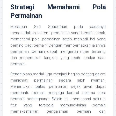
Strategi Memahami Pola
Permainan
Meskipun Slot Spaceman pada dasarnya
mengandalkan sistem permainan yang bersifat acak,
memahami pola permainan tetap menjadi hal yang
penting bagi pemain. Dengan memperhatikan jalannya
permainan, pemain dapat mengenali ritme tertentu
dan menentukan langkah yang lebih terukur saat
bermain.
Pengelolaan modal juga menjadi bagian penting dalam
menikmati permainan secara lebih nyaman.
Menentukan batas permainan sejak awal dapat
membantu pemain menjaga kontrol selama sesi
bermain berlangsung. Selain itu, memahami seluruh
fitur yang tersedia memungkinkan pemain
memaksimalkan pengalaman bermain dan