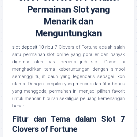
Permainan Slot yang
Menarik dan
Menguntungkan
slot deposit 10 ribu
7 Clovers of Fortune adalah salah
satu permainan slot online yang populer dan banyak
digemari oleh para pecinta judi slot. Game ini
menghadirkan tema keberuntungan dengan simbol
semanggi tujuh daun yang legendaris sebagai ikon
utama. Dengan tampilan yang menarik dan fitur bonus
yang menggoda, permainan ini menjadi pilihan favorit
untuk mencari hiburan sekaligus peluang kemenangan
besar.
Fitur dan Tema dalam Slot 7
Clovers of Fortune