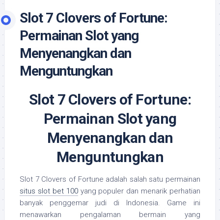
Slot 7 Clovers of Fortune:
Permainan Slot yang
Menyenangkan dan
Menguntungkan
Slot 7 Clovers of Fortune:
Permainan Slot yang
Menyenangkan dan
Menguntungkan
Slot 7 Clovers of Fortune adalah salah satu permainan
situs slot bet 100
yang populer dan menarik perhatian
banyak penggemar judi di Indonesia. Game ini
menawarkan pengalaman bermain yang