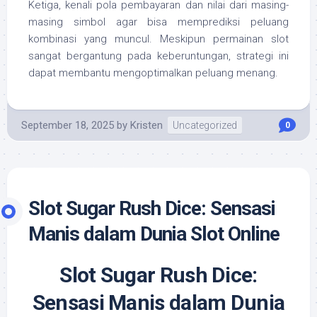
Ketiga, kenali pola pembayaran dan nilai dari masing-
masing simbol agar bisa memprediksi peluang
kombinasi yang muncul. Meskipun permainan slot
sangat bergantung pada keberuntungan, strategi ini
dapat membantu mengoptimalkan peluang menang.
September 18, 2025
by
Kristen
Uncategorized
0
Slot Sugar Rush Dice: Sensasi
Manis dalam Dunia Slot Online
Slot Sugar Rush Dice:
Sensasi Manis dalam Dunia