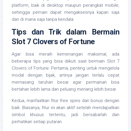
platform, baik di desktop maupun perangkat mobile,
sehingga pemain dapat mengaksesnya kapan saja
dan di mana saja tanpa kendala.
Tips dan Trik dalam Bermain
Slot 7 Clovers of Fortune
Agar bisa meraih kemenangan maksimal, ada
beberapa tips yang bisa diikuti saat bermain Slot 7
Clovers of Fortune. Pertama, penting untuk mengelola
modal dengan bijak, artinya jangan terlalu cepat
memasang taruhan besar agar permainan bisa
bertahan lebih lama dan peluang menang lebih besar.
Kedua, manfaatkan fitur free spins dan bonus dengan
baik. Biasanya, fitur ini akan aktif setelah mendapatkan
simbol khusus tertentu, jadi bersabarlah dan
perhatikan setiap putaran.