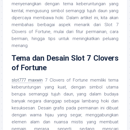
menyenangkan dengan tema keberuntungan yang
kental, mengusung simbol semanggi tujuh daun yang
dipercaya membawa hoki. Dalam artikel ini, kita akan
membahas berbagai aspek menarik dari Slot 7
Clovers of Fortune, mulai dari fitur permainan, cara
bermain, hingga tips untuk meningkatkan peluang
menang.
Tema dan Desain Slot 7 Clovers
of Fortune
slot777 maxwin
7 Clovers of Fortune memiliki tema
keberuntungan yang kuat, dengan simbol utama
berupa semanggi tujuh daun, yang dalam budaya
banyak negara dianggap sebagai lambang hoki dan
kesuksesan. Desain grafis pada permainan ini dibuat
dengan warna hijau yang segar, menggabungkan
elemen alam dan nuansa mistis yang membuat
pemain merasa seperti sedang mencari