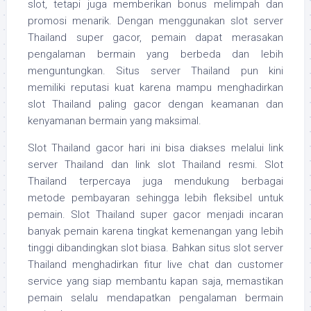
slot, tetapi juga memberikan bonus melimpah dan
promosi menarik. Dengan menggunakan slot server
Thailand super gacor, pemain dapat merasakan
pengalaman bermain yang berbeda dan lebih
menguntungkan. Situs server Thailand pun kini
memiliki reputasi kuat karena mampu menghadirkan
slot Thailand paling gacor dengan keamanan dan
kenyamanan bermain yang maksimal.
Slot Thailand gacor hari ini bisa diakses melalui link
server Thailand dan link slot Thailand resmi. Slot
Thailand terpercaya juga mendukung berbagai
metode pembayaran sehingga lebih fleksibel untuk
pemain. Slot Thailand super gacor menjadi incaran
banyak pemain karena tingkat kemenangan yang lebih
tinggi dibandingkan slot biasa. Bahkan situs slot server
Thailand menghadirkan fitur live chat dan customer
service yang siap membantu kapan saja, memastikan
pemain selalu mendapatkan pengalaman bermain