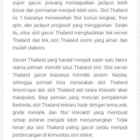
super gacor, peluang mendapatkan jackpot lebih
besar dan permainan menjadi lebih seru. Slot Thailand
no 1 biasanya menawarkan fitur bonus lengkap, free
spin, dan jackpot progresif yang menggiurkan. Selain
itu, situs slot gacor Thailand menghadirkan link server
Thailand dan link slot Thailand resmi yang aman dan
mudah diakses.
Server Thailand yang handal menjadi salah satu faktor
utama pemain memilih situs Thailand slot. Slot server
Thailand gacor biasanya memiliki sistem fairplay,
sehingga pemain bisa merasakan slot Thailand
terpercaya dan slot Thailand asli tanpa khawatir akan
manipulasi. Bagi pemain yang mencari pengalaman
berbeda, slot Thailand terbaru hadir dengan tema unik,
grafik menarik, dan fitur interaktif yang membuat
setiap putaran menjadi lebih menyenangkan. Tidak
heran jika slot Thailand paling gacor selalu menjadi
perbincangan di komunitas slot online.