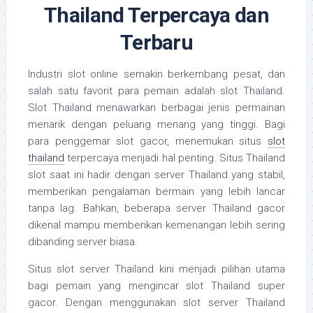
Thailand Terpercaya dan
Terbaru
Industri slot online semakin berkembang pesat, dan
salah satu favorit para pemain adalah slot Thailand.
Slot Thailand menawarkan berbagai jenis permainan
menarik dengan peluang menang yang tinggi. Bagi
para penggemar slot gacor, menemukan situs
slot
thailand
terpercaya menjadi hal penting. Situs Thailand
slot saat ini hadir dengan server Thailand yang stabil,
memberikan pengalaman bermain yang lebih lancar
tanpa lag. Bahkan, beberapa server Thailand gacor
dikenal mampu memberikan kemenangan lebih sering
dibanding server biasa.
Situs slot server Thailand kini menjadi pilihan utama
bagi pemain yang mengincar slot Thailand super
gacor. Dengan menggunakan slot server Thailand