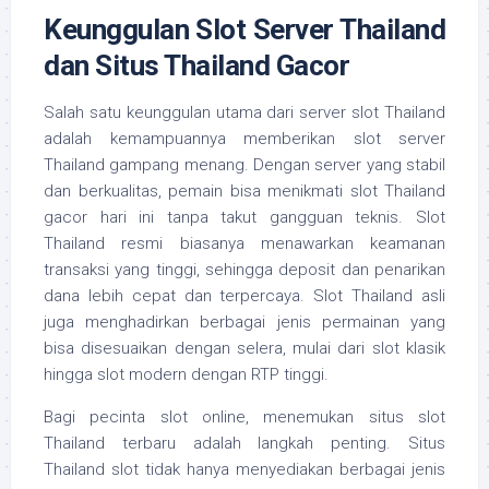
Keunggulan Slot Server Thailand
dan Situs Thailand Gacor
Salah satu keunggulan utama dari server slot Thailand
adalah kemampuannya memberikan slot server
Thailand gampang menang. Dengan server yang stabil
dan berkualitas, pemain bisa menikmati slot Thailand
gacor hari ini tanpa takut gangguan teknis. Slot
Thailand resmi biasanya menawarkan keamanan
transaksi yang tinggi, sehingga deposit dan penarikan
dana lebih cepat dan terpercaya. Slot Thailand asli
juga menghadirkan berbagai jenis permainan yang
bisa disesuaikan dengan selera, mulai dari slot klasik
hingga slot modern dengan RTP tinggi.
Bagi pecinta slot online, menemukan situs slot
Thailand terbaru adalah langkah penting. Situs
Thailand slot tidak hanya menyediakan berbagai jenis