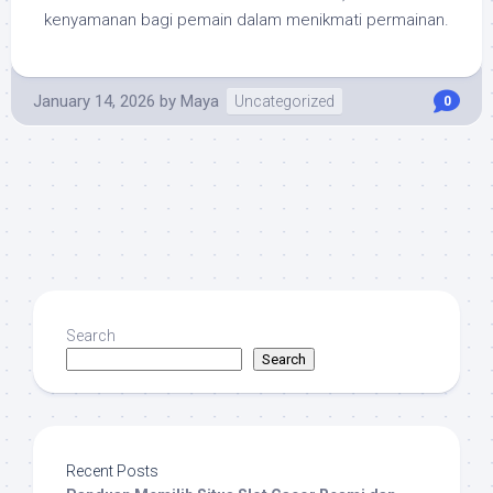
kenyamanan bagi pemain dalam menikmati permainan.
January 14, 2026
by
Maya
Uncategorized
0
Search
Search
Recent Posts