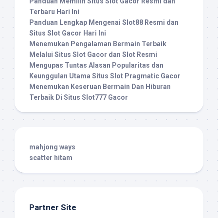
Panduan Memilih Situs Slot Gacor Resmi dan
Terbaru Hari Ini
Panduan Lengkap Mengenai Slot88 Resmi dan
Situs Slot Gacor Hari Ini
Menemukan Pengalaman Bermain Terbaik
Melalui Situs Slot Gacor dan Slot Resmi
Mengupas Tuntas Alasan Popularitas dan
Keunggulan Utama Situs Slot Pragmatic Gacor
Menemukan Keseruan Bermain Dan Hiburan
Terbaik Di Situs Slot777 Gacor
mahjong ways
scatter hitam
Partner Site