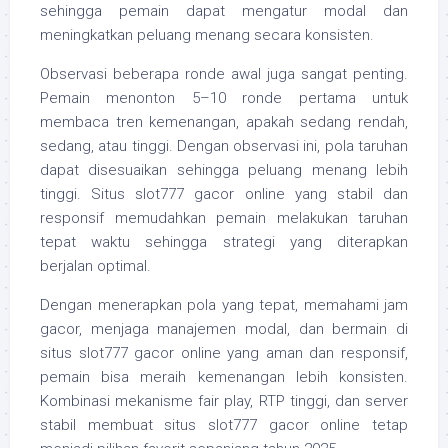
sehingga pemain dapat mengatur modal dan
meningkatkan peluang menang secara konsisten.
Observasi beberapa ronde awal juga sangat penting.
Pemain menonton 5–10 ronde pertama untuk
membaca tren kemenangan, apakah sedang rendah,
sedang, atau tinggi. Dengan observasi ini, pola taruhan
dapat disesuaikan sehingga peluang menang lebih
tinggi. Situs slot777 gacor online yang stabil dan
responsif memudahkan pemain melakukan taruhan
tepat waktu sehingga strategi yang diterapkan
berjalan optimal.
Dengan menerapkan pola yang tepat, memahami jam
gacor, menjaga manajemen modal, dan bermain di
situs slot777 gacor online yang aman dan responsif,
pemain bisa meraih kemenangan lebih konsisten.
Kombinasi mekanisme fair play, RTP tinggi, dan server
stabil membuat situs slot777 gacor online tetap