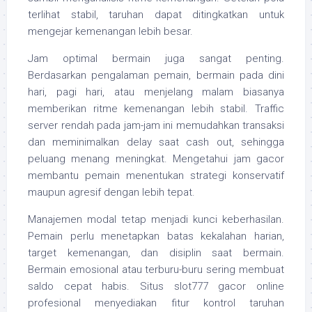
terlihat stabil, taruhan dapat ditingkatkan untuk
mengejar kemenangan lebih besar.
Jam optimal bermain juga sangat penting.
Berdasarkan pengalaman pemain, bermain pada dini
hari, pagi hari, atau menjelang malam biasanya
memberikan ritme kemenangan lebih stabil. Traffic
server rendah pada jam-jam ini memudahkan transaksi
dan meminimalkan delay saat cash out, sehingga
peluang menang meningkat. Mengetahui jam gacor
membantu pemain menentukan strategi konservatif
maupun agresif dengan lebih tepat.
Manajemen modal tetap menjadi kunci keberhasilan.
Pemain perlu menetapkan batas kekalahan harian,
target kemenangan, dan disiplin saat bermain.
Bermain emosional atau terburu-buru sering membuat
saldo cepat habis. Situs slot777 gacor online
profesional menyediakan fitur kontrol taruhan