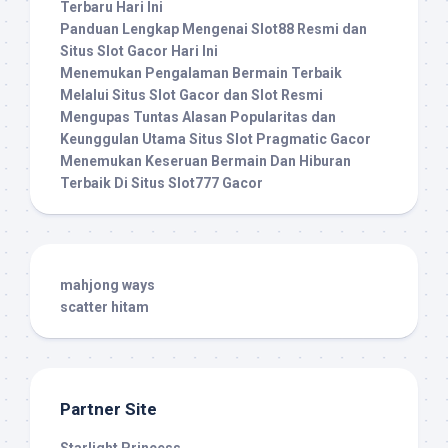
Terbaru Hari Ini
Panduan Lengkap Mengenai Slot88 Resmi dan
Situs Slot Gacor Hari Ini
Menemukan Pengalaman Bermain Terbaik
Melalui Situs Slot Gacor dan Slot Resmi
Mengupas Tuntas Alasan Popularitas dan
Keunggulan Utama Situs Slot Pragmatic Gacor
Menemukan Keseruan Bermain Dan Hiburan
Terbaik Di Situs Slot777 Gacor
mahjong ways
scatter hitam
Partner Site