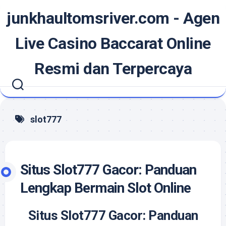
Skip
junkhaultomsriver.com - Agen
to
content
Live Casino Baccarat Online
Resmi dan Terpercaya
slot777
Situs Slot777 Gacor: Panduan
Lengkap Bermain Slot Online
Situs Slot777 Gacor: Panduan