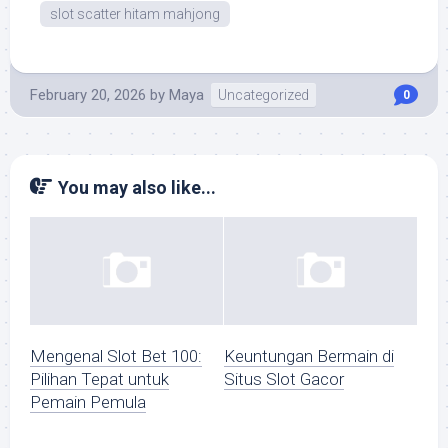
slot scatter hitam mahjong
February 20, 2026
by
Maya
Uncategorized
0
You may also like...
Mengenal Slot Bet 100:
Keuntungan Bermain di
Pilihan Tepat untuk
Situs Slot Gacor
Pemain Pemula