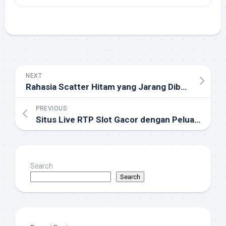
NEXT
Rahasia Scatter Hitam yang Jarang Dibahas Secara Terbuka
PREVIOUS
Situs Live RTP Slot Gacor dengan Peluang Menang Tinggi
Search
Search