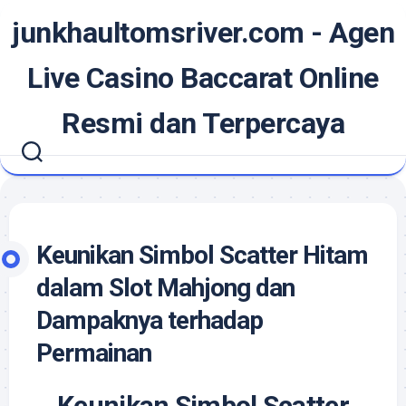
Skip
junkhaultomsriver.com - Agen
to
content
Live Casino Baccarat Online
Resmi dan Terpercaya
Keunikan Simbol Scatter Hitam
dalam Slot Mahjong dan
Dampaknya terhadap
Permainan
Keunikan Simbol Scatter