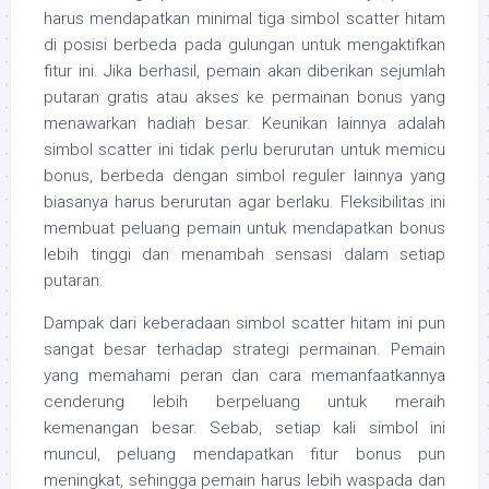
harus mendapatkan minimal tiga simbol scatter hitam
di posisi berbeda pada gulungan untuk mengaktifkan
fitur ini. Jika berhasil, pemain akan diberikan sejumlah
putaran gratis atau akses ke permainan bonus yang
menawarkan hadiah besar. Keunikan lainnya adalah
simbol scatter ini tidak perlu berurutan untuk memicu
bonus, berbeda dengan simbol reguler lainnya yang
biasanya harus berurutan agar berlaku. Fleksibilitas ini
membuat peluang pemain untuk mendapatkan bonus
lebih tinggi dan menambah sensasi dalam setiap
putaran.
Dampak dari keberadaan simbol scatter hitam ini pun
sangat besar terhadap strategi permainan. Pemain
yang memahami peran dan cara memanfaatkannya
cenderung lebih berpeluang untuk meraih
kemenangan besar. Sebab, setiap kali simbol ini
muncul, peluang mendapatkan fitur bonus pun
meningkat, sehingga pemain harus lebih waspada dan