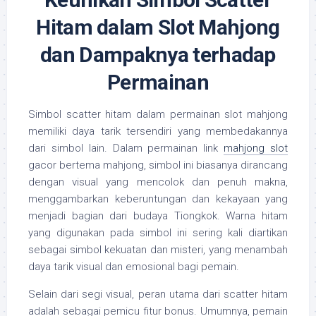
Hitam dalam Slot Mahjong
dan Dampaknya terhadap
Permainan
Simbol scatter hitam dalam permainan slot mahjong
memiliki daya tarik tersendiri yang membedakannya
dari simbol lain. Dalam permainan link
mahjong slot
gacor bertema mahjong, simbol ini biasanya dirancang
dengan visual yang mencolok dan penuh makna,
menggambarkan keberuntungan dan kekayaan yang
menjadi bagian dari budaya Tiongkok. Warna hitam
yang digunakan pada simbol ini sering kali diartikan
sebagai simbol kekuatan dan misteri, yang menambah
daya tarik visual dan emosional bagi pemain.
Selain dari segi visual, peran utama dari scatter hitam
adalah sebagai pemicu fitur bonus. Umumnya, pemain