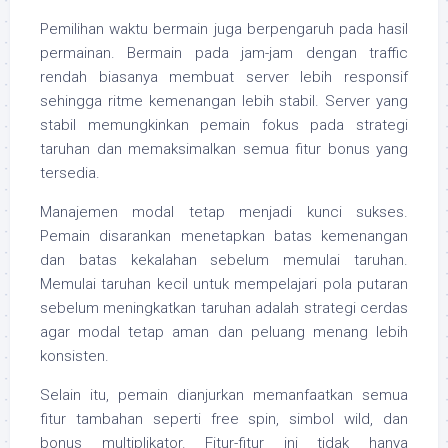
Pemilihan waktu bermain juga berpengaruh pada hasil
permainan. Bermain pada jam-jam dengan traffic
rendah biasanya membuat server lebih responsif
sehingga ritme kemenangan lebih stabil. Server yang
stabil memungkinkan pemain fokus pada strategi
taruhan dan memaksimalkan semua fitur bonus yang
tersedia.
Manajemen modal tetap menjadi kunci sukses.
Pemain disarankan menetapkan batas kemenangan
dan batas kekalahan sebelum memulai taruhan.
Memulai taruhan kecil untuk mempelajari pola putaran
sebelum meningkatkan taruhan adalah strategi cerdas
agar modal tetap aman dan peluang menang lebih
konsisten.
Selain itu, pemain dianjurkan memanfaatkan semua
fitur tambahan seperti free spin, simbol wild, dan
bonus multiplikator. Fitur-fitur ini tidak hanya