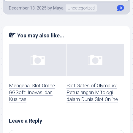
December 13, 2025
by
Maya
Uncategorized
0
You may also like...
Mengenal Slot Online
Slot Gates of Olympus:
GGSoft: Inovasi dan
Petualangan Mitologi
Kualitas
dalam Dunia Slot Online
Leave a Reply