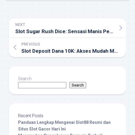
NEXT
Slot Sugar Rush Dice: Sensasi Manis Permainan Slot Modern
PREVIOUS
Slot Deposit Dana 10K: Akses Mudah Menuju Game Berkualitas
Search
Search
Recent Posts
Panduan Lengkap Mengenai Slot88 Resmi dan
Situs Slot Gacor Hari Ini