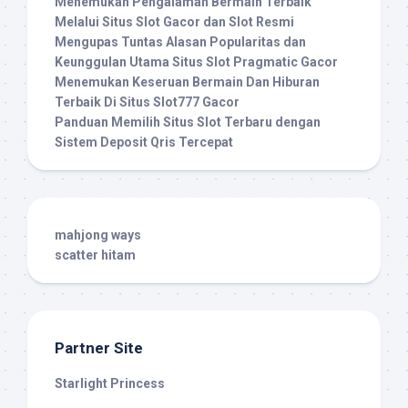
Menemukan Pengalaman Bermain Terbaik
Melalui Situs Slot Gacor dan Slot Resmi
Mengupas Tuntas Alasan Popularitas dan
Keunggulan Utama Situs Slot Pragmatic Gacor
Menemukan Keseruan Bermain Dan Hiburan
Terbaik Di Situs Slot777 Gacor
Panduan Memilih Situs Slot Terbaru dengan
Sistem Deposit Qris Tercepat
mahjong ways
scatter hitam
Partner Site
Starlight Princess