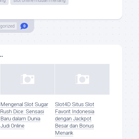
ang
slot online mudah menang
gorized
0
..
Mengenal Slot Sugar
Slot4D Situs Slot
Rush Dice: Sensasi
Favorit Indonesia
Baru dalam Dunia
dengan Jackpot
Judi Online
Besar dan Bonus
Menarik