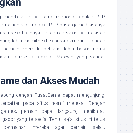
gkan
ang membuat PusatGame menonjol adalah RTP
permainan slot mereka. RTP pusatgame biasanya
n situs slot lainnya. Ini adalah salah satu alasan
ung lebih memilih situs pusatgame ini. Dengan
, pemain memiliki peluang lebih besar untuk
gan, termasuk jackpot Maxwin yang sangat
Game dan Akses Mudah
rgabung dengan PusatGame dapat mengunjungi
terdaftar pada situs resmi mereka. Dengan
tgames, pemain dapat langsung menikmati
 gacor yang tersedia. Tentu saja, situs ini terus
i permainan mereka agar pemain selalu