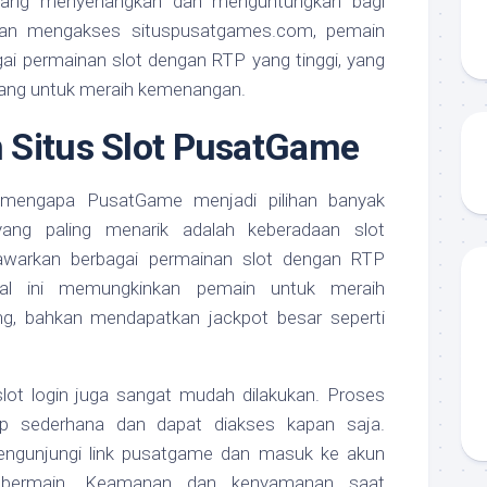
yang menyenangkan dan menguntungkan bagi
gan mengakses situspusatgames.com, pemain
ai permainan slot dengan RTP yang tinggi, yang
luang untuk meraih kemenangan.
 Situs Slot PusatGame
 mengapa PusatGame menjadi pilihan banyak
ang paling menarik adalah keberadaan slot
warkan berbagai permainan slot dengan RTP
al ini memungkinkan pemain untuk meraih
ng, bahkan mendapatkan jackpot besar seperti
slot login juga sangat mudah dilakukan. Proses
p sederhana dan dapat diakses kapan saja.
engunjungi link pusatgame dan masuk ke akun
 bermain. Keamanan dan kenyamanan saat