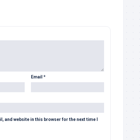
Email
*
 and website in this browser for the next time I