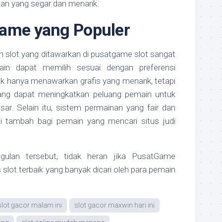
n yang segar dan menarik.
Game yang Populer
n slot yang ditawarkan di pusatgame slot sangat
main dapat memilih sesuai dengan preferensi
idak hanya menawarkan grafis yang menarik, tetapi
 yang dapat meningkatkan peluang pemain untuk
r. Selain itu, sistem permainan yang fair dan
ai tambah bagi pemain yang mencari situs judi
ulan tersebut, tidak heran jika PusatGame
 slot terbaik yang banyak dicari oleh para pemain
slot gacor malam ini
slot gacor maxwin hari ini