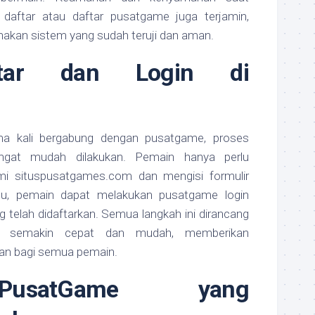
daftar atau daftar pusatgame juga terjamin,
nakan sistem yang sudah teruji dan aman.
ftar dan Login di
ma kali bergabung dengan pusatgame, proses
ngat mudah dilakukan. Pemain hanya perlu
mi situspusatgames.com dan mengisi formulir
itu, pemain dapat melakukan pusatgame login
telah didaftarkan. Semua langkah ini dirancang
n semakin cepat dan mudah, memberikan
n bagi semua pemain.
usatGame yang