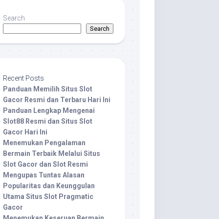
Search
Search
Recent Posts
Panduan Memilih Situs Slot
Gacor Resmi dan Terbaru Hari Ini
Panduan Lengkap Mengenai
Slot88 Resmi dan Situs Slot
Gacor Hari Ini
Menemukan Pengalaman
Bermain Terbaik Melalui Situs
Slot Gacor dan Slot Resmi
Mengupas Tuntas Alasan
Popularitas dan Keunggulan
Utama Situs Slot Pragmatic
Gacor
Menemukan Keseruan Bermain