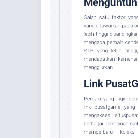
Menguntun
Salah satu faktor y
yang ditawarkan pada 
lebih tinggi dibandingka
mengapa pemain cender
RTP yang lebih tinggi
mendapatkan kemenan
menggiurkan.
Link Pusat
Pemain yang ingin be
link pusatgame yang 
mengakses situspusa
berbagai permainan slot
memperbarui koleks