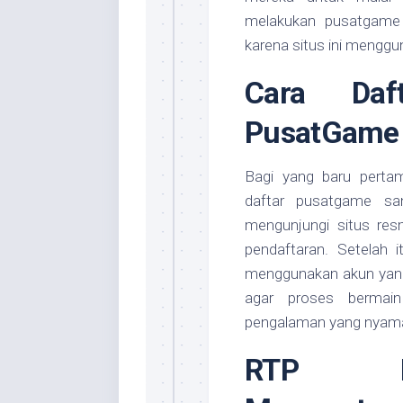
melakukan pusatgame 
karena situs ini menggu
Cara Da
PusatGame
Bagi yang baru perta
daftar pusatgame sa
mengunjungi situs res
pendaftaran. Setelah 
menggunakan akun yang 
agar proses bermai
pengalaman yang nyama
RTP P