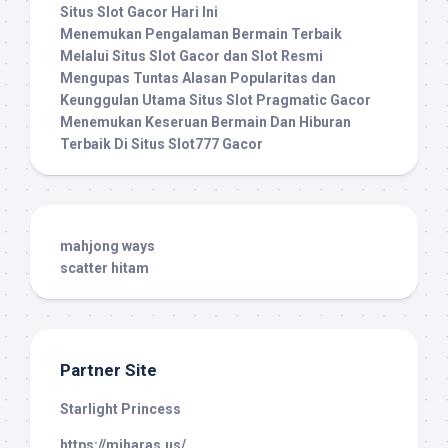
Situs Slot Gacor Hari Ini
Menemukan Pengalaman Bermain Terbaik
Melalui Situs Slot Gacor dan Slot Resmi
Mengupas Tuntas Alasan Popularitas dan
Keunggulan Utama Situs Slot Pragmatic Gacor
Menemukan Keseruan Bermain Dan Hiburan
Terbaik Di Situs Slot777 Gacor
mahjong ways
scatter hitam
Partner Site
Starlight Princess
https://miharas.us/