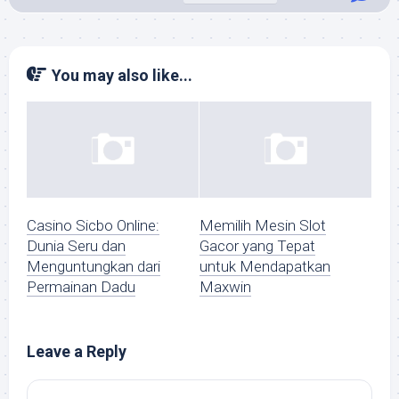
You may also like...
Casino Sicbo Online:
Memilih Mesin Slot
Dunia Seru dan
Gacor yang Tepat
Menguntungkan dari
untuk Mendapatkan
Permainan Dadu
Maxwin
Leave a Reply