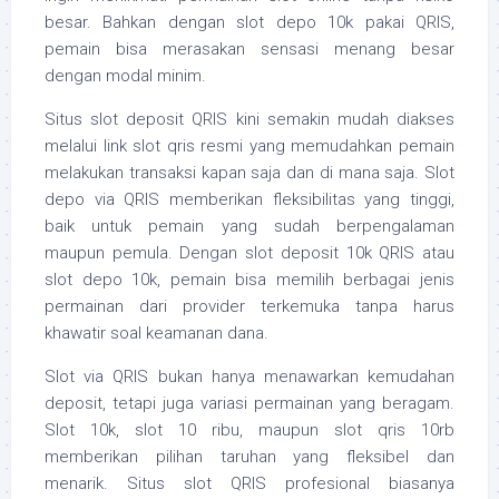
besar. Bahkan dengan slot depo 10k pakai QRIS,
pemain bisa merasakan sensasi menang besar
dengan modal minim.
Situs slot deposit QRIS kini semakin mudah diakses
melalui link slot qris resmi yang memudahkan pemain
melakukan transaksi kapan saja dan di mana saja. Slot
depo via QRIS memberikan fleksibilitas yang tinggi,
baik untuk pemain yang sudah berpengalaman
maupun pemula. Dengan slot deposit 10k QRIS atau
slot depo 10k, pemain bisa memilih berbagai jenis
permainan dari provider terkemuka tanpa harus
khawatir soal keamanan dana.
Slot via QRIS bukan hanya menawarkan kemudahan
deposit, tetapi juga variasi permainan yang beragam.
Slot 10k, slot 10 ribu, maupun slot qris 10rb
memberikan pilihan taruhan yang fleksibel dan
menarik. Situs slot QRIS profesional biasanya