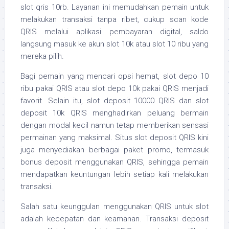
slot qris 10rb. Layanan ini memudahkan pemain untuk
melakukan transaksi tanpa ribet, cukup scan kode
QRIS melalui aplikasi pembayaran digital, saldo
langsung masuk ke akun slot 10k atau slot 10 ribu yang
mereka pilih.
Bagi pemain yang mencari opsi hemat, slot depo 10
ribu pakai QRIS atau slot depo 10k pakai QRIS menjadi
favorit. Selain itu, slot deposit 10000 QRIS dan slot
deposit 10k QRIS menghadirkan peluang bermain
dengan modal kecil namun tetap memberikan sensasi
permainan yang maksimal. Situs slot deposit QRIS kini
juga menyediakan berbagai paket promo, termasuk
bonus deposit menggunakan QRIS, sehingga pemain
mendapatkan keuntungan lebih setiap kali melakukan
transaksi.
Salah satu keunggulan menggunakan QRIS untuk slot
adalah kecepatan dan keamanan. Transaksi deposit