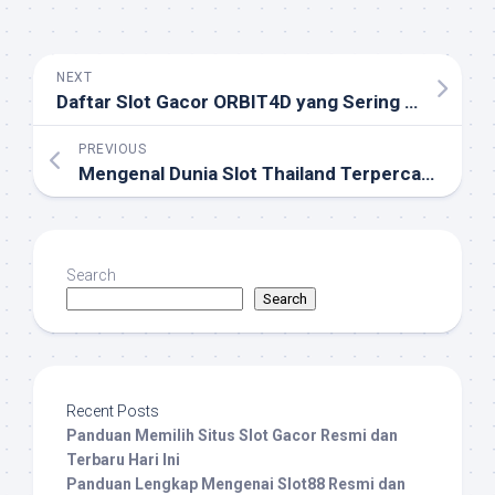
NEXT
Daftar Slot Gacor ORBIT4D yang Sering Memberikan Free Spin
PREVIOUS
Mengenal Dunia Slot Thailand Terpercaya dan Terbaru
Search
Search
Recent Posts
Panduan Memilih Situs Slot Gacor Resmi dan
Terbaru Hari Ini
Panduan Lengkap Mengenai Slot88 Resmi dan