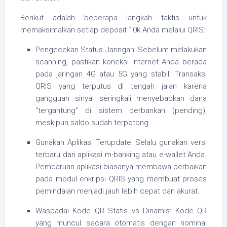
Berikut adalah beberapa langkah taktis untuk
memaksimalkan setiap deposit 10k Anda melalui QRIS:
Pengecekan Status Jaringan: Sebelum melakukan
scanning, pastikan koneksi internet Anda berada
pada jaringan 4G atau 5G yang stabil. Transaksi
QRIS yang terputus di tengah jalan karena
gangguan sinyal seringkali menyebabkan dana
“tergantung” di sistem perbankan (pending),
meskipun saldo sudah terpotong.
Gunakan Aplikasi Terupdate: Selalu gunakan versi
terbaru dari aplikasi m-banking atau e-wallet Anda.
Pembaruan aplikasi biasanya membawa perbaikan
pada modul enkripsi QRIS yang membuat proses
pemindaian menjadi jauh lebih cepat dan akurat.
Waspadai Kode QR Statis vs Dinamis: Kode QR
yang muncul secara otomatis dengan nominal