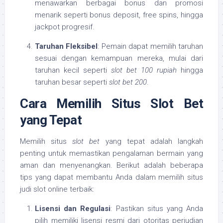
menawarkan berbagai bonus dan promosi
menarik seperti bonus deposit, free spins, hingga
jackpot progresif.
Taruhan Fleksibel
: Pemain dapat memilih taruhan
sesuai dengan kemampuan mereka, mulai dari
taruhan kecil seperti
slot bet 100 rupiah
hingga
taruhan besar seperti
slot bet 200
.
Cara Memilih Situs Slot Bet
yang Tepat
Memilih situs
slot bet
yang tepat adalah langkah
penting untuk memastikan pengalaman bermain yang
aman dan menyenangkan. Berikut adalah beberapa
tips yang dapat membantu Anda dalam memilih situs
judi slot online terbaik:
Lisensi dan Regulasi
: Pastikan situs yang Anda
pilih memiliki lisensi resmi dari otoritas perjudian