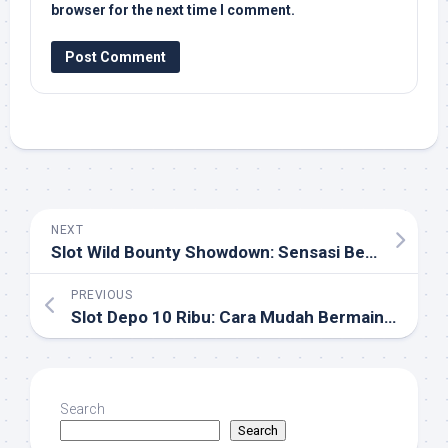
browser for the next time I comment.
NEXT
Slot Wild Bounty Showdown: Sensasi Bermain Slot Bertema Wild West
PREVIOUS
Slot Depo 10 Ribu: Cara Mudah Bermain Slot dengan Deposit Terjangkau
Search
Search