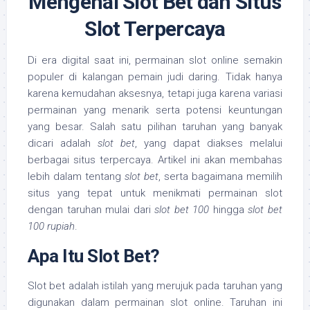
Mengenai Slot Bet dan Situs
Slot Terpercaya
Di era digital saat ini, permainan slot online semakin
populer di kalangan pemain judi daring. Tidak hanya
karena kemudahan aksesnya, tetapi juga karena variasi
permainan yang menarik serta potensi keuntungan
yang besar. Salah satu pilihan taruhan yang banyak
dicari adalah
slot bet
, yang dapat diakses melalui
berbagai situs terpercaya. Artikel ini akan membahas
lebih dalam tentang
slot bet
, serta bagaimana memilih
situs yang tepat untuk menikmati permainan slot
dengan taruhan mulai dari
slot bet 100
hingga
slot bet
100 rupiah
.
Apa Itu Slot Bet?
Slot bet adalah istilah yang merujuk pada taruhan yang
digunakan dalam permainan slot online. Taruhan ini