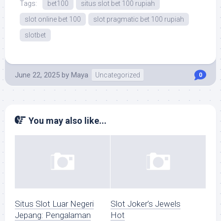
Tags:
bet100
situs slot bet 100 rupiah
slot online bet 100
slot pragmatic bet 100 rupiah
slotbet
June 22, 2025
by
Maya
Uncategorized
0
You may also like...
Situs Slot Luar Negeri
Slot Joker’s Jewels
Jepang: Pengalaman
Hot