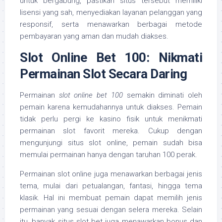
untuk bergabung, pastikan situs tersebut memiliki
lisensi yang sah, menyediakan layanan pelanggan yang
responsif, serta menawarkan berbagai metode
pembayaran yang aman dan mudah diakses.
Slot Online Bet 100: Nikmati
Permainan Slot Secara Daring
Permainan
slot online bet 100
semakin diminati oleh
pemain karena kemudahannya untuk diakses. Pemain
tidak perlu pergi ke kasino fisik untuk menikmati
permainan slot favorit mereka. Cukup dengan
mengunjungi situs slot online, pemain sudah bisa
memulai permainan hanya dengan taruhan 100 perak.
Permainan slot online juga menawarkan berbagai jenis
tema, mulai dari petualangan, fantasi, hingga tema
klasik. Hal ini membuat pemain dapat memilih jenis
permainan yang sesuai dengan selera mereka. Selain
itu, banyak situs slot bet juga menawarkan bonus dan