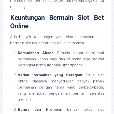
memudahkan pemain untuk bermain kapan saja dan di
mana saja.
Keuntungan Bermain Slot Bet
Online
Ada banyak keuntungan yang bisa didapatkan saat
bermain
slot bet
secara online, di antaranya:
Kemudahan Akses
: Pemain dapat menikmati
permainan kapan saja dan di mana saja melalui
perangkat komputer atau smartphone.
Varian Permainan yang Beragam
: Situs slot
online biasanya menyediakan banyak pilihan
permainan dengan tema yang berbeda-beda,
yang membuat pengalaman bermain semakin
menarik.
Bonus dan Promosi
: Banyak situs slot