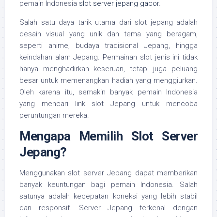
pemain Indonesia
slot server jepang gacor
.
Salah satu daya tarik utama dari slot jepang adalah
desain visual yang unik dan tema yang beragam,
seperti anime, budaya tradisional Jepang, hingga
keindahan alam Jepang. Permainan slot jenis ini tidak
hanya menghadirkan keseruan, tetapi juga peluang
besar untuk memenangkan hadiah yang menggiurkan.
Oleh karena itu, semakin banyak pemain Indonesia
yang mencari link slot Jepang untuk mencoba
peruntungan mereka.
Mengapa Memilih Slot Server
Jepang?
Menggunakan slot server Jepang dapat memberikan
banyak keuntungan bagi pemain Indonesia. Salah
satunya adalah kecepatan koneksi yang lebih stabil
dan responsif. Server Jepang terkenal dengan