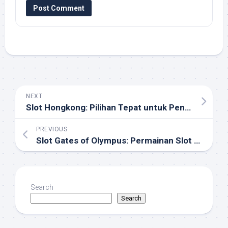
NEXT
Slot Hongkong: Pilihan Tepat untuk Pengalaman Bermain Slot Gacor
PREVIOUS
Slot Gates of Olympus: Permainan Slot Populer Bertema Mitologi Yunani
Search
Search