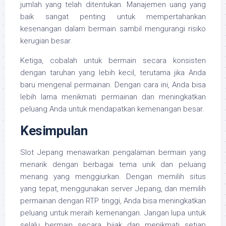
jumlah yang telah ditentukan. Manajemen uang yang
baik sangat penting untuk mempertahankan
kesenangan dalam bermain sambil mengurangi risiko
kerugian besar.
Ketiga, cobalah untuk bermain secara konsisten
dengan taruhan yang lebih kecil, terutama jika Anda
baru mengenal permainan. Dengan cara ini, Anda bisa
lebih lama menikmati permainan dan meningkatkan
peluang Anda untuk mendapatkan kemenangan besar.
Kesimpulan
Slot Jepang menawarkan pengalaman bermain yang
menarik dengan berbagai tema unik dan peluang
menang yang menggiurkan. Dengan memilih situs
yang tepat, menggunakan server Jepang, dan memilih
permainan dengan RTP tinggi, Anda bisa meningkatkan
peluang untuk meraih kemenangan. Jangan lupa untuk
selalu bermain secara bijak dan menikmati setiap