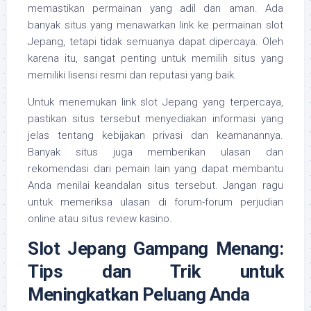
memastikan permainan yang adil dan aman. Ada
banyak situs yang menawarkan link ke permainan slot
Jepang, tetapi tidak semuanya dapat dipercaya. Oleh
karena itu, sangat penting untuk memilih situs yang
memiliki lisensi resmi dan reputasi yang baik.
Untuk menemukan link slot Jepang yang terpercaya,
pastikan situs tersebut menyediakan informasi yang
jelas tentang kebijakan privasi dan keamanannya.
Banyak situs juga memberikan ulasan dan
rekomendasi dari pemain lain yang dapat membantu
Anda menilai keandalan situs tersebut. Jangan ragu
untuk memeriksa ulasan di forum-forum perjudian
online atau situs review kasino.
Slot Jepang Gampang Menang:
Tips dan Trik untuk
Meningkatkan Peluang Anda