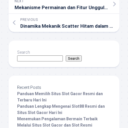
NEXT
Mekanisme Permainan dan Fitur Unggulan Starlight Princess
PREVIOUS
Dinamika Mekanik Scatter Hitam dalam Ekosistem Game Online
Search
Search
Recent Posts
Panduan Memilih Situs Slot Gacor Resmi dan
Terbaru Hari Ini
Panduan Lengkap Mengenai Slot88 Resmi dan
Situs Slot Gacor Hari Ini
Menemukan Pengalaman Bermain Terbaik
Melalui Situs Slot Gacor dan Slot Resmi