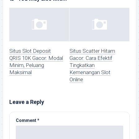
Situs Slot Deposit
Situs Scatter Hitam
QRIS 10K Gacor: Modal
Gacor: Cara Efektif
Minim, Peluang
Tingkatkan
Maksimal
Kemenangan Slot
Online
Leave a Reply
Comment
*