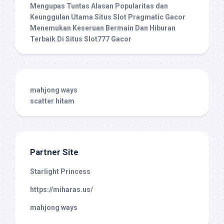
Mengupas Tuntas Alasan Popularitas dan
Keunggulan Utama Situs Slot Pragmatic Gacor
Menemukan Keseruan Bermain Dan Hiburan
Terbaik Di Situs Slot777 Gacor
mahjong ways
scatter hitam
Partner Site
Starlight Princess
https://miharas.us/
mahjong ways