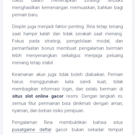
fokus dalam menerapkan strategi terbukti
menghasilkan kemenangan memuaskan, bahkan bagi
pemain baru.
Disiplin juga menjadi faktor penting. Rina tetap tenang
saat hampir kalah dan tidak serakah saat menang.
Fokus pada strategi, pengelolaan modal, dan
pemanfaatan bonus membuat pengalaman bermain
lebih menyenangkan sekaligus menjaga peluang
menang tetap stabil.
Keamanan akun juga tidak boleh diabaikan. Pemain
harus menggunakan kata sandi kuat, tidak
membagikan informasi login, dan selalu bermain di
situs slot online gacor
resmi. Dengan langkah ini,
semua fitur permainan bisa dinikmati dengan aman,
nyaman, dan bebas risiko penipuan.
Pengalaman Rina membuktikan bahwa situs
pusatgame daftar
gacor bukan sekadar tempat