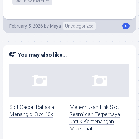
slot new member
February 5, 2026
by
Maya
Uncategorized
0
You may also like...
Slot Gacor: Rahasia
Menemukan Link Slot
Menang di Slot 10k
Resmi dan Terpercaya
untuk Kemenangan
Maksimal