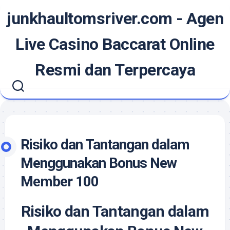
Skip
junkhaultomsriver.com - Agen
to
content
Live Casino Baccarat Online
Resmi dan Terpercaya
Risiko dan Tantangan dalam
Menggunakan Bonus New
Member 100
Risiko dan Tantangan dalam