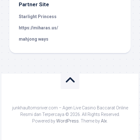
Partner Site
Starlight Princess
https://miharas.us/
mahjong ways
junkhaultomsriver.com – Agen Live Casino Baccarat Online
Resmi dan Terpercaya © 2026. All Rights Reserved.
Powered by
WordPress
. Theme by
Alx
.