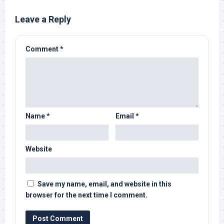
Leave a Reply
Comment
*
Name
*
Email
*
Website
Save my name, email, and website in this
browser for the next time I comment.