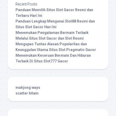
Recent Posts
Panduan Memilih Situs Slot Gacor Resmi dan
Terbaru Hari Ini
Panduan Lengkap Mengenai Slot88 Resmi dan
Situs Slot Gacor Hari Ini
Menemukan Pengalaman Bermain Terbaik
Melalui Situs Slot Gacor dan Slot Resmi
Mengupas Tuntas Alasan Popularitas dan
Keunggulan Utama Situs Slot Pragmatic Gacor
Menemukan Keseruan Bermain Dan Hiburan
Terbaik Di Situs Slot777 Gacor
mahjong ways
scatter hitam