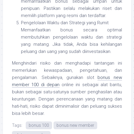
memanfaatkan bonus sebagai umpan untuk
penipuan. Pastikan selalu melakukan riset dan
memilih platform yang resmi dan terdaftar.
Pengelolaan Waktu dan Strategi yang Rumit
Memanfaatkan bonus secara optimal
membutuhkan pengelolaan waktu dan strategi
yang matang. Jika tidak, Anda bisa kehilangan
peluang dan uang yang sudah diinvestasikan.
Menghindari risiko dan menghadapi tantangan ini
memerlukan kewaspadaan, pengetahuan, dan
pengalaman. Sebaiknya, gunakan slot
bonus new
member 100 di depan
online ini sebagai alat bantu,
bukan sebagai satu-satunya sumber penghasilan atau
keuntungan. Dengan perencanaan yang matang dan
hati-hati, risiko dapat diminimalisir dan peluang sukses
bisa lebih besar.
Tags:
bonus 100
bonus new member