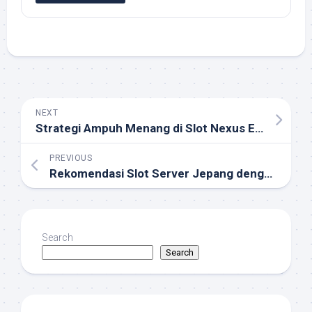
NEXT
Strategi Ampuh Menang di Slot Nexus Engine Gacor
PREVIOUS
Rekomendasi Slot Server Jepang dengan RTP Tertinggi
Search
Search