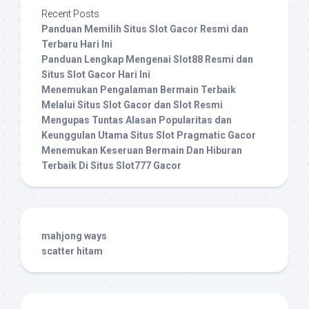
Recent Posts
Panduan Memilih Situs Slot Gacor Resmi dan
Terbaru Hari Ini
Panduan Lengkap Mengenai Slot88 Resmi dan
Situs Slot Gacor Hari Ini
Menemukan Pengalaman Bermain Terbaik
Melalui Situs Slot Gacor dan Slot Resmi
Mengupas Tuntas Alasan Popularitas dan
Keunggulan Utama Situs Slot Pragmatic Gacor
Menemukan Keseruan Bermain Dan Hiburan
Terbaik Di Situs Slot777 Gacor
mahjong ways
scatter hitam