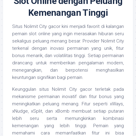
Slot Online dengan Peluang
Kemenangan Tinggi
Situs Nolimit City gacor kini menjadi favorit di kalangan
pemain slot online yang ingin merasakan hiburan seru
sekaligus peluang menang besar. Provider Nolimit City
terkenal dengan inovasi permainan yang unik, fitur
bonus menarik, dan volatilitas tinggi. Setiap permainan
dirancang untuk memberikan pengalaman modern,
menegangkan, dan berpotensi menghasilkan
keuntungan signifikan bagi pemain.
Keunggulan situs Nolimit City gacor terletak pada
mekanisme permainan inovatif dan fitur bonus yang
meningkatkan peluang menang. Fitur seperti xWays,
xNudge, xSplit, dan xBomb membuat setiap putaran
lebih seru serta memungkinkan kombinasi
kemenangan yang lebih tinggi. Pemain yang
memahami cara memanfaatkan fitur ini bisa