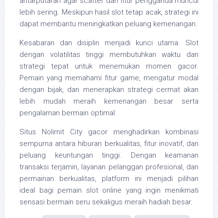
antarputaran agar scatter dan fitur pengganda muncul
lebih sering. Meskipun hasil slot tetap acak, strategi ini
dapat membantu meningkatkan peluang kemenangan.
Kesabaran dan disiplin menjadi kunci utama. Slot
dengan volatilitas tinggi membutuhkan waktu dan
strategi tepat untuk menemukan momen gacor.
Pemain yang memahami fitur game, mengatur modal
dengan bijak, dan menerapkan strategi cermat akan
lebih mudah meraih kemenangan besar serta
pengalaman bermain optimal.
Situs Nolimit City gacor menghadirkan kombinasi
sempurna antara hiburan berkualitas, fitur inovatif, dan
peluang keuntungan tinggi. Dengan keamanan
transaksi terjamin, layanan pelanggan profesional, dan
permainan berkualitas, platform ini menjadi pilihan
ideal bagi pemain slot online yang ingin menikmati
sensasi bermain seru sekaligus meraih hadiah besar.