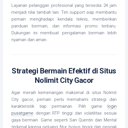
Layanan pelanggan profesional yang tersedia 24 jam
menjadi nilai tambah lain. Tim support siap membantu
pemain menghadapi kendala teknis, memberikan
panduan bermain, dan informasi promo terbaru.
Dukungan ini membuat pengalaman bermain lebih
nyaman dan aman.
Strategi Bermain Efektif di Situs
Nolimit City Gacor
Agar meraih kemenangan maksimal di situs Nolimit
City gacor, pemain perlu memahami strategi dan
karakteristik tiap permainan. Pilih game
login
pusatgame
dengan RTP tinggi dan volatilitas sesuai
gaya bermain. Game seperti San Quentin dan Mental
terkenal karena peluang fitur bonus tinggi dan pengali