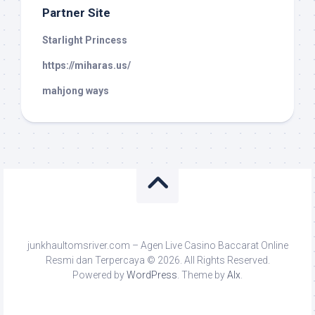
Partner Site
Starlight Princess
https://miharas.us/
mahjong ways
junkhaultomsriver.com – Agen Live Casino Baccarat Online
Resmi dan Terpercaya © 2026. All Rights Reserved.
Powered by
WordPress
. Theme by
Alx
.