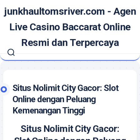
Skip
junkhaultomsriver.com - Agen
to
content
Live Casino Baccarat Online
Resmi dan Terpercaya
Situs Nolimit City Gacor: Slot
Online dengan Peluang
Kemenangan Tinggi
Situs Nolimit City Gacor: