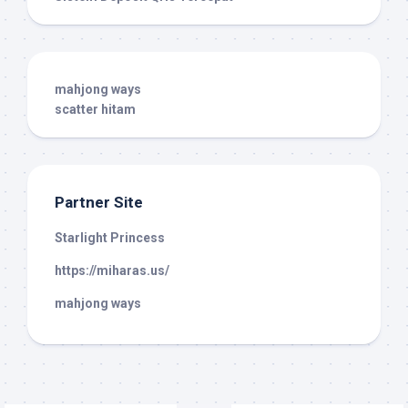
mahjong ways
scatter hitam
Partner Site
Starlight Princess
https://miharas.us/
mahjong ways