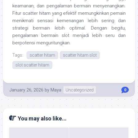
keamanan, dan pengalaman bermain menyenangkan.
Fitur scatter hitam yang efektif memungkinkan pemain
menikmati sensasi kemenangan lebih sering dan
strategi bermain lebih optimal. Dengan begitu,
pengalaman bermain slot menjadi lebih seru dan
berpotensi menguntungkan.
Tags:
scatter hitam
scatter hitam slot
slot scatter hitam
January 26, 2026
by
Maya
Uncategorized
0
You may also like...