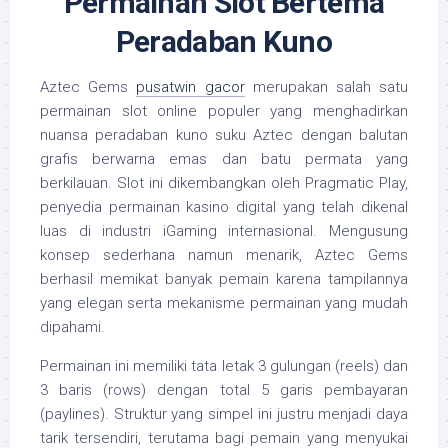
Permainan Slot Bertema
Peradaban Kuno
Aztec Gems
pusatwin gacor
merupakan salah satu
permainan slot online populer yang menghadirkan
nuansa peradaban kuno suku Aztec dengan balutan
grafis berwarna emas dan batu permata yang
berkilauan. Slot ini dikembangkan oleh
Pragmatic Play
,
penyedia permainan kasino digital yang telah dikenal
luas di industri iGaming internasional. Mengusung
konsep sederhana namun menarik, Aztec Gems
berhasil memikat banyak pemain karena tampilannya
yang elegan serta mekanisme permainan yang mudah
dipahami.
Permainan ini memiliki tata letak 3 gulungan (reels) dan
3 baris (rows) dengan total 5 garis pembayaran
(paylines). Struktur yang simpel ini justru menjadi daya
tarik tersendiri, terutama bagi pemain yang menyukai