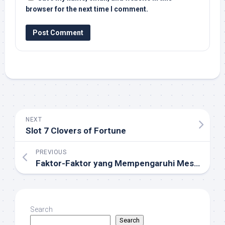
browser for the next time I comment.
NEXT
Slot 7 Clovers of Fortune
PREVIOUS
Faktor-Faktor yang Mempengaruhi Mesin Slot Gacor di Slot88 Maxwin
Search
Search