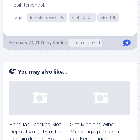
lebih terkontrol.
Tags:
link slot depo 10k
slot 10000
slot 10k
February 24, 2026
by
Kristen
Uncategorized
0
You may also like...
Panduan Lengkap Slot
Slot Mahjong Wins:
Deposit via QRIS untuk
Mengungkap Pesona
Pemain di Indonesia
dan Keuntungan