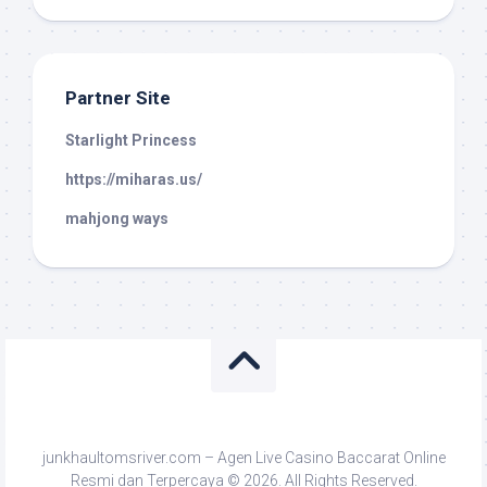
Partner Site
Starlight Princess
https://miharas.us/
mahjong ways
junkhaultomsriver.com – Agen Live Casino Baccarat Online
Resmi dan Terpercaya © 2026. All Rights Reserved.