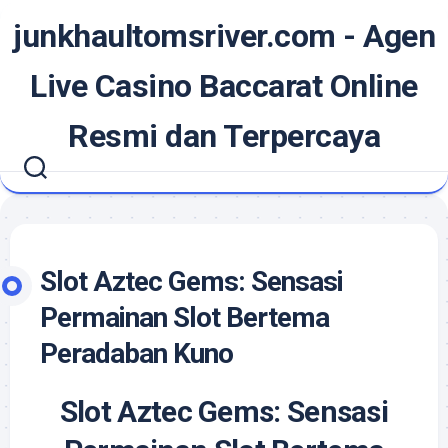
Skip
junkhaultomsriver.com - Agen
to
content
Live Casino Baccarat Online
Resmi dan Terpercaya
Slot Aztec Gems: Sensasi
Permainan Slot Bertema
Peradaban Kuno
Slot Aztec Gems: Sensasi