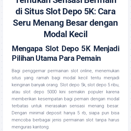
di Situs Slot Depo 5K: Cara
Seru Menang Besar dengan
Modal Kecil
Mengapa Slot Depo 5K Menjadi
Pilihan Utama Para Pemain
Bagi penggemar permainan slot online, menemukan
situs yang ramah bagi modal kecil tentu menjadi
keinginan banyak orang. Slot depo 5k, slot depo 5 ribu,
atau slot depo 5000 kini semakin populer karena
memberikan kesempatan bagi pemain dengan modal
terbatas untuk merasakan sensasi menang besar.
Dengan minimal deposit hanya 5 rb, siapa pun bisa
mencoba berbagai jenis permainan slot tanpa harus
menguras kantong.