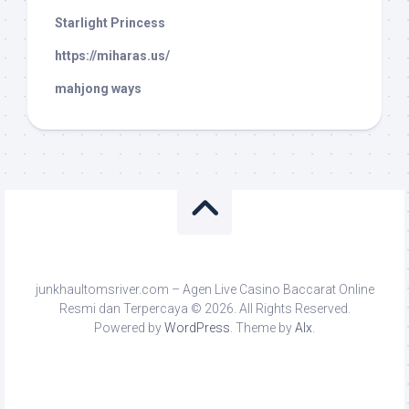
Starlight Princess
https://miharas.us/
mahjong ways
junkhaultomsriver.com – Agen Live Casino Baccarat Online
Resmi dan Terpercaya © 2026. All Rights Reserved.
Powered by
WordPress
. Theme by
Alx
.