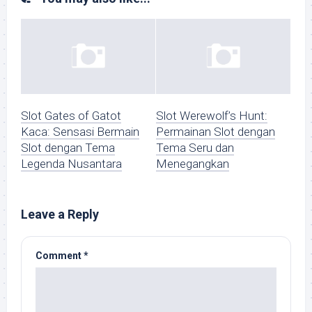
Slot Gates of Gatot
Slot Werewolf’s Hunt:
Kaca: Sensasi Bermain
Permainan Slot dengan
Slot dengan Tema
Tema Seru dan
Legenda Nusantara
Menegangkan
Leave a Reply
Comment
*