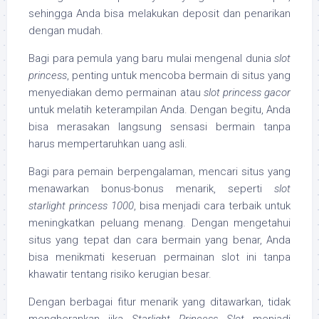
sehingga Anda bisa melakukan deposit dan penarikan
dengan mudah.
Bagi para pemula yang baru mulai mengenal dunia
slot
princess
, penting untuk mencoba bermain di situs yang
menyediakan demo permainan atau
slot princess gacor
untuk melatih keterampilan Anda. Dengan begitu, Anda
bisa merasakan langsung sensasi bermain tanpa
harus mempertaruhkan uang asli.
Bagi para pemain berpengalaman, mencari situs yang
menawarkan bonus-bonus menarik, seperti
slot
starlight princess 1000
, bisa menjadi cara terbaik untuk
meningkatkan peluang menang. Dengan mengetahui
situs yang tepat dan cara bermain yang benar, Anda
bisa menikmati keseruan permainan slot ini tanpa
khawatir tentang risiko kerugian besar.
Dengan berbagai fitur menarik yang ditawarkan, tidak