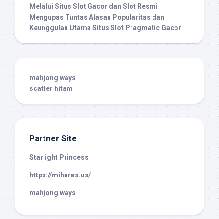
Melalui Situs Slot Gacor dan Slot Resmi
Mengupas Tuntas Alasan Popularitas dan
Keunggulan Utama Situs Slot Pragmatic Gacor
mahjong ways
scatter hitam
Partner Site
Starlight Princess
https://miharas.us/
mahjong ways