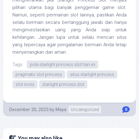
mengherankan jika
Starlight Princess Slot
menjadi
pilihan utama bagi banyak penggemar game slot.
Namun, seperti permainan slot lainnya, pastikan Anda
selalu bermain secara bertanggung jawab dan hanya
menginvestasikan uang yang Anda siap untuk
kehilangan. Jangan lupa untuk selalu mencari situs
yang tepercaya agar pengalaman bermain Anda tetap
menyenangkan dan aman.
Tags:
pola starlight princess slot hari ini
pragmatic slot princess
situs starlight princess
slot inces
starlight princess slot
December 20, 2025
by
Maya
Uncategorized
0
You may also like...