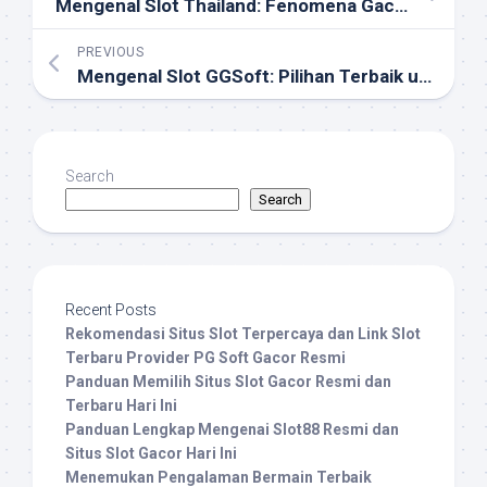
Mengenal Slot Thailand: Fenomena Gacor dan Situs Terpercaya
PREVIOUS
Mengenal Slot GGSoft: Pilihan Terbaik untuk Pengalaman Bermain yang Gacor
Search
Search
Recent Posts
Rekomendasi Situs Slot Terpercaya dan Link Slot
Terbaru Provider PG Soft Gacor Resmi
Panduan Memilih Situs Slot Gacor Resmi dan
Terbaru Hari Ini
Panduan Lengkap Mengenai Slot88 Resmi dan
Situs Slot Gacor Hari Ini
Menemukan Pengalaman Bermain Terbaik