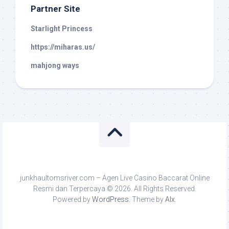
Partner Site
Starlight Princess
https://miharas.us/
mahjong ways
junkhaultomsriver.com – Agen Live Casino Baccarat Online
Resmi dan Terpercaya © 2026. All Rights Reserved.
Powered by
WordPress
. Theme by
Alx
.