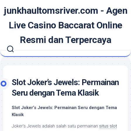
Skip
junkhaultomsriver.com - Agen
to
content
Live Casino Baccarat Online
Resmi dan Terpercaya
Slot Joker’s Jewels: Permainan
Seru dengan Tema Klasik
Slot Joker’s Jewels: Permainan Seru dengan Tema
Klasik
Joker’s Jewels adalah salah satu permainan
situs slot