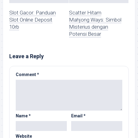
Slot Gacor: Panduan
Scatter Hitam
Slot Online Deposit
Mahjong Ways: Simbol
10rb
Misterius dengan
Potensi Besar
Leave a Reply
Comment
*
Name
*
Email
*
Website